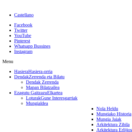
Castellano
Facebook
Twitter
YouTube
Pinterest
Whatsapp Bussines
Instagram
Menu
Hasiera
Hasiera-orria
Dendak
Zerrenda eta Bilatu
Dendak Zerrenda
Mapan Bilatzailea
Ezagutu Gaitzazu
Elkartea
Loturak
Gune Interesgarriak
Mungialdea
Nola Heldu
Mungiako Historia
Mungia Jaiak
Arkitektura Zibila
Arkitektura Erlijio