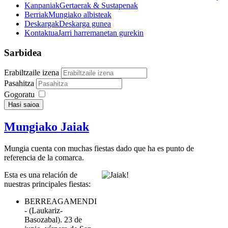
Kanpaniak
Gertaerak & Sustapenak
Berriak
Mungiako albisteak
Deskargak
Deskarga gunea
Kontaktua
Jarri harremanetan gurekin
Sarbidea
Erabiltzaile izena
Pasahitza
Gogoratu
Hasi saioa
Mungiako Jaiak
Mungia cuenta con muchas fiestas dado que ha es punto de
referencia de la comarca.
Esta es una relación de
nuestras principales fiestas:
BERREAGAMENDI
- (Laukariz-
Basozabal). 23 de