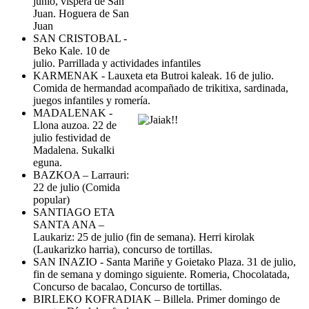
junio, víspera de San
Juan. Hoguera de San
Juan
SAN CRISTOBAL -
Beko Kale. 10 de
julio. Parrillada y actividades infantiles
KARMENAK - Lauxeta eta Butroi kaleak. 16 de julio.
Comida de hermandad acompañado de trikitixa, sardinada,
juegos infantiles y romería.
MADALENAK -
Llona auzoa. 22 de
julio festividad de
Madalena. Sukalki
eguna.
BAZKOA – Larrauri:
22 de julio (Comida
popular)
SANTIAGO ETA
SANTA ANA –
Laukariz: 25 de julio (fin de semana). Herri kirolak
(Laukarizko harria), concurso de tortillas.
SAN INAZIO - Santa Mariñe y Goietako Plaza. 31 de julio,
fin de semana y domingo siguiente. Romeria, Chocolatada,
Concurso de bacalao, Concurso de tortillas.
BIRLEKO KOFRADIAK – Billela. Primer domingo de