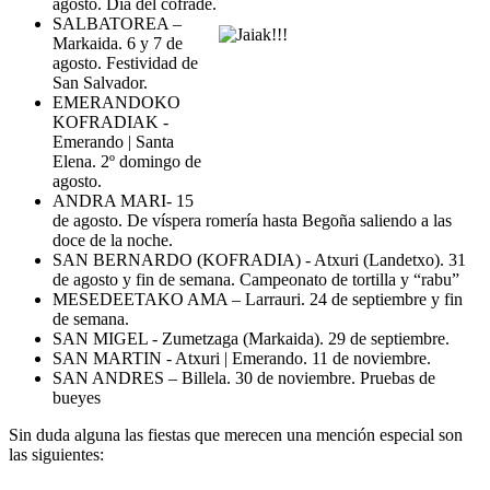
agosto. Día del cofrade.
SALBATOREA –
Markaida. 6 y 7 de
agosto. Festividad de
San Salvador.
EMERANDOKO
KOFRADIAK -
Emerando | Santa
Elena. 2º domingo de
agosto.
ANDRA MARI- 15
de agosto. De víspera romería hasta Begoña saliendo a las
doce de la noche.
SAN BERNARDO (KOFRADIA) - Atxuri (Landetxo). 31
de agosto y fin de semana. Campeonato de tortilla y “rabu”
MESEDEETAKO AMA – Larrauri. 24 de septiembre y fin
de semana.
SAN MIGEL - Zumetzaga (Markaida). 29 de septiembre.
SAN MARTIN - Atxuri | Emerando. 11 de noviembre.
SAN ANDRES – Billela. 30 de noviembre. Pruebas de
bueyes
Sin duda alguna las fiestas que merecen una mención especial son
las siguientes: