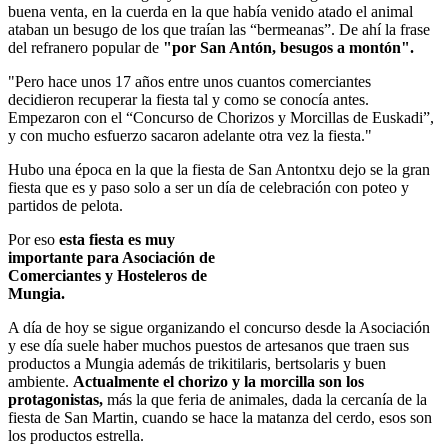
buena venta, en la cuerda en la que había venido atado el animal
ataban un besugo de los que traían las “bermeanas”. De ahí la frase
del refranero popular de
"por San Antón, besugos a montón".
Pero hace unos 17 años entre unos cuantos comerciantes
decidieron recuperar la fiesta tal y como se conocía antes.
Empezaron con el “Concurso de Chorizos y Morcillas de Euskadi”,
y con mucho esfuerzo sacaron adelante otra vez la fiesta.
Hubo una época en la que la fiesta de San Antontxu dejo se la gran
fiesta que es y paso solo a ser un día de celebración con poteo y
partidos de pelota.
Por eso
esta fiesta es muy
importante para Asociación de
Comerciantes y Hosteleros de
Mungia.
A día de hoy se sigue organizando el concurso desde la Asociación
y ese día suele haber muchos puestos de artesanos que traen sus
productos a Mungia además de trikitilaris, bertsolaris y buen
ambiente.
Actualmente el chorizo y la morcilla son los
protagonistas,
más la que feria de animales, dada la cercanía de la
fiesta de San Martin, cuando se hace la matanza del cerdo, esos son
los productos estrella.