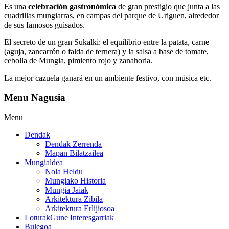
Es una
celebración gastronómica
de gran prestigio que junta a las
cuadrillas mungiarras, en campas del parque de Uriguen, alrededor
de sus famosos guisados.
El secreto de un gran Sukalki: el equilibrio entre la patata, carne
(aguja, zancarrón o falda de ternera) y la salsa a base de tomate,
cebolla de Mungia, pimiento rojo y zanahoria.
La mejor cazuela ganará en un ambiente festivo, con música etc.
Menu Nagusia
Menu
Dendak
Dendak Zerrenda
Mapan Bilatzailea
Mungialdea
Nola Heldu
Mungiako Historia
Mungia Jaiak
Arkitektura Zibila
Arkitektura Erlijiosoa
Loturak
Gune Interesgarriak
Bulegoa