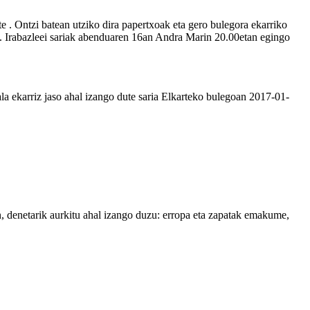
e . Ontzi batean utziko dira papertxoak eta gero bulegora ekarriko
u. Irabazleei sariak abenduaren 16an Andra Marin 20.00etan egingo
ala ekarriz jaso ahal izango dute saria Elkarteko bulegoan 2017-01-
n, denetarik aurkitu ahal izango duzu: erropa eta zapatak emakume,