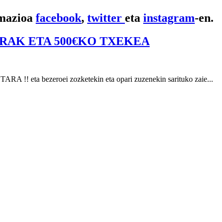
rmazioa
facebook
,
twitter
eta
instagram
-en.
AK ETA 500€KO TXEKEA
ezeroei zozketekin eta opari zuzenekin sarituko zaie...