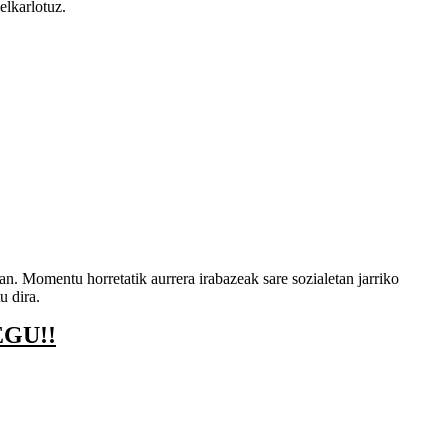
 elkarlotuz.
 Momentu horretatik aurrera irabazeak sare sozialetan jarriko
u dira.
GU!!