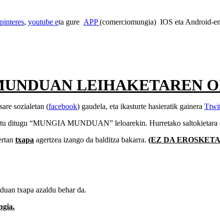
pinteres
,
youtube e
ta gure
APP
(comerciomungia) IOS eta Android-en
MUNDUAN LEIHAKETAREN O
are sozialetan (
facebook
) gaudela, eta ikasturte hasieratik gainera
Ttwi
atu ditugu “MUNGIA MUNDUAN” leloarekin. Hurretako saltokietara et
ertan
txapa
agertzea izango da balditza bakarra.
(EZ DA EROSKET
uan txapa azaldu behar da.
gia.