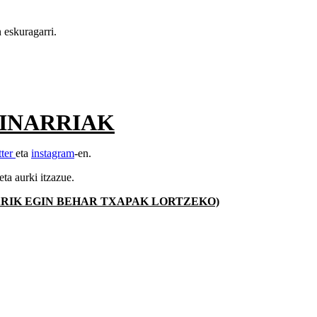
 eskuragarri.
INARRIAK
tter
eta
instagram
-en.
a aurki itzazue.
ARIK EGIN BEHAR TXAPAK LORTZEKO)