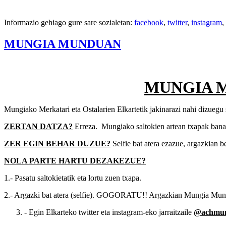
Informazio gehiago gure sare sozialetan:
facebook
,
twitter
,
instagram
,
MUNGIA MUNDUAN
MUNGIA 
Mungiako Merkatari eta Ostalarien Elkartetik jakinarazi nahi dizuegu s
ZERTAN DATZA?
Erreza. Mungiako saltokien artean txapak ban
ZER EGIN BEHAR DUZUE?
Selfie bat atera ezazue, argazkian b
NOLA PARTE HARTU DEZAKEZUE?
1.- Pasatu saltokietatik eta lortu zuen txapa.
2.- Argazki bat atera (selfie). GOGORATU!! Argazkian Mungia Mund
- Egin Elkarteko twitter eta instagram-eko jarraitzaile
@achmun