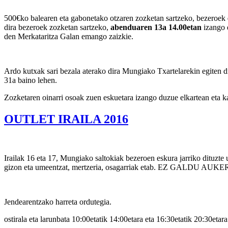
500€ko balearen eta gabonetako otzaren zozketan sartzeko, bezeroek
dira bezeroek zozketan sartzeko,
abenduaren 13a 14.00etan
izango 
den Merkataritza Galan emango zaizkie.
Ardo kutxak sari bezala aterako dira Mungiako Txartelarekin egiten dir
31a baino lehen.
Zozketaren oinarri osoak zuen eskuetara izango duzue elkartean eta ka
OUTLET IRAILA 2016
Irailak 16 eta 17, Mungiako saltokiak bezeroen eskura jarriko dituzte
gizon eta umeentzat, mertzeria, osagarriak etab. EZ GALDU AUK
Jendearentzako harreta ordutegia.
ostirala eta larunbata 10:00etatik 14:00etara eta 16:30etatik 20:30etara