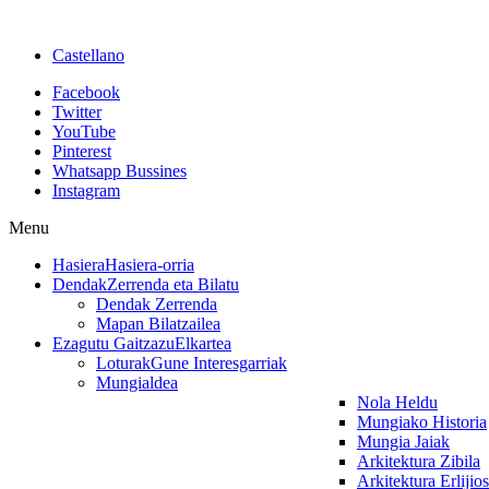
Castellano
Facebook
Twitter
YouTube
Pinterest
Whatsapp Bussines
Instagram
Menu
Hasiera
Hasiera-orria
Dendak
Zerrenda eta Bilatu
Dendak Zerrenda
Mapan Bilatzailea
Ezagutu Gaitzazu
Elkartea
Loturak
Gune Interesgarriak
Mungialdea
Nola Heldu
Mungiako Historia
Mungia Jaiak
Arkitektura Zibila
Arkitektura Erlijio