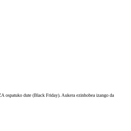
ZA ospatuko dute (Black Friday). Aukera ezinhobea izango da