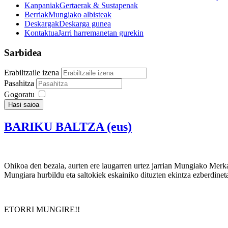
Kanpaniak
Gertaerak & Sustapenak
Berriak
Mungiako albisteak
Deskargak
Deskarga gunea
Kontaktua
Jarri harremanetan gurekin
Sarbidea
Erabiltzaile izena
Pasahitza
Gogoratu
Hasi saioa
BARIKU BALTZA (eus)
Ohikoa den bezala, aurten ere laugarren urtez jarrian Mungiako Me
Mungiara hurbildu eta saltokiek eskainiko dituzten ekintza ezberdinet
ETORRI MUNGIRE!!