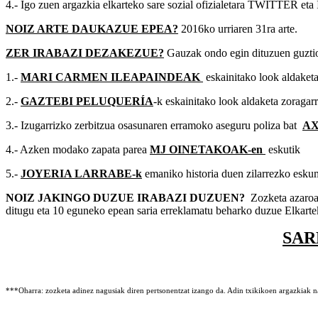
4.- Igo zuen argazkia elkarteko sare sozial ofizialetara TWITTE
NOIZ ARTE DAUKAZUE EPEA?
2016ko urriaren 31ra arte.
ZER IRABAZI DEZAKEZUE?
Gauzak ondo egin dituzuen guztion
1.-
MARI CARMEN ILEAPAINDEAK
eskainitako look aldaketa
2.-
GAZTEBI PELUQUERÍA
-k eskainitako look aldaketa zoragarr
3.- Izugarrizko zerbitzua osasunaren erramoko aseguru poliza bat
AX
4.- Azken modako zapata parea
MJ OINETAKOAK-en
eskutik
5.-
JOYERIA LARRABE-k
emaniko historia duen zilarrezko esku
NOIZ JAKINGO DUZUE IRABAZI DUZUEN?
Zozketa azaroa
ditugu eta 10 eguneko epean saria erreklamatu beharko duzue Elkarteko
SAR
***Oharra: zozketa adinez nagusiak diren pertsonentzat izango da. Adin txikikoen argazkiak nag