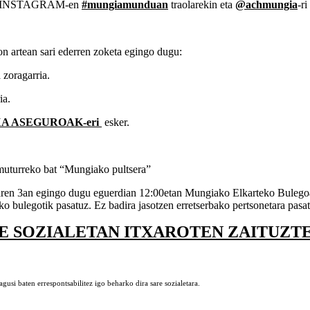
R eta INSTAGRAM-en
#mungiamunduan
traolarekin eta
@achmungia
-ri
 artean sari ederren zoketa egingo dugu:
 zoragarria.
ia.
A ASEGUROAK-eri
esker.
muturreko bat “Mungiako pultsera”
ren 3an egingo dugu eguerdian 12:00etan Mungiako Elkarteko Bulegoan.
 bulegotik pasatuz. Ez badira jasotzen erretserbako pertsonetara pasat
E SOZIALETAN ITXAROTEN ZAITUZTE
usi baten errespontsabilitez igo beharko dira sare sozialetara.