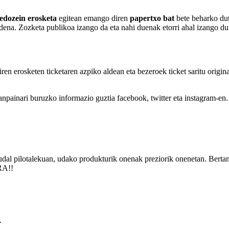
edozein erosketa
egitean emango diren
papertxo bat
bete beharko dut
dena. Zozketa publikoa izango da eta nahi duenak etorri ahal izango d
en erosketen ticketaren azpiko aldean eta bezeroek ticket saritu origin
npainari buruzko informazio guztia facebook, twitter eta instagram-en.
 udal pilotalekuan, udako produkturik onenak preziorik onenetan. Berta
ERA!!
.