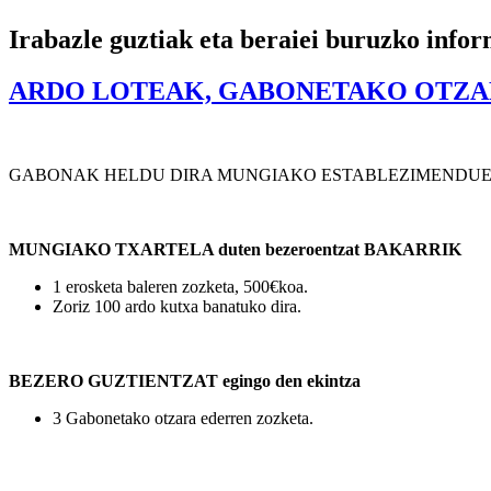
Irabazle guztiak eta beraiei buruzko info
ARDO LOTEAK, GABONETAKO OTZAR
GABONAK HELDU DIRA MUNGIAKO ESTABLEZIMENDUETARA !! eta b
MUNGIAKO TXARTELA duten bezeroentzat BAKARRIK
1 erosketa baleren zozketa, 500€koa.
Zoriz 100 ardo kutxa banatuko dira.
BEZERO GUZTIENTZAT egingo den ekintza
3 Gabonetako otzara ederren zozketa.