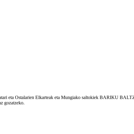
rkatari eta Ostalarien Elkarteak eta Mungiako saltokiek BARIKU BALT
az gozatzeko.