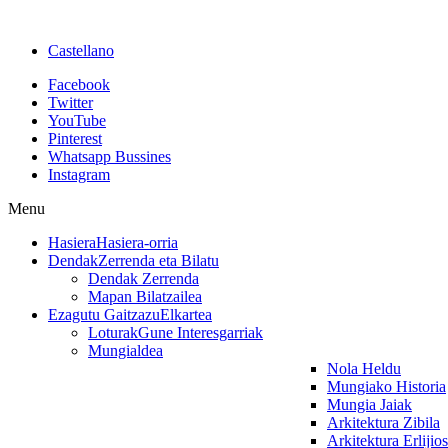
Castellano
Facebook
Twitter
YouTube
Pinterest
Whatsapp Bussines
Instagram
Menu
Hasiera
Hasiera-orria
Dendak
Zerrenda eta Bilatu
Dendak Zerrenda
Mapan Bilatzailea
Ezagutu Gaitzazu
Elkartea
Loturak
Gune Interesgarriak
Mungialdea
Nola Heldu
Mungiako Historia
Mungia Jaiak
Arkitektura Zibila
Arkitektura Erlijio