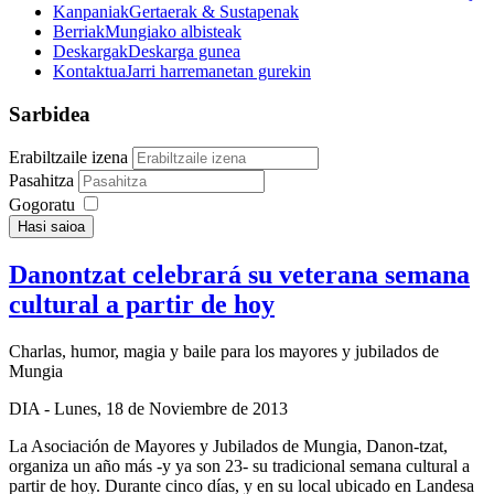
Kanpaniak
Gertaerak & Sustapenak
Berriak
Mungiako albisteak
Deskargak
Deskarga gunea
Kontaktua
Jarri harremanetan gurekin
Sarbidea
Erabiltzaile izena
Pasahitza
Gogoratu
Hasi saioa
Danontzat celebrará su veterana semana
cultural a partir de hoy
Charlas, humor, magia y baile para los mayores y jubilados de
Mungia
DIA
- Lunes, 18 de Noviembre de 2013
La Asociación de Mayores y Jubilados de Mungia, Danon-tzat,
organiza un año más -y ya son 23- su tradicional semana cultural a
partir de hoy. Durante cinco días, y en su local ubicado en Landesa