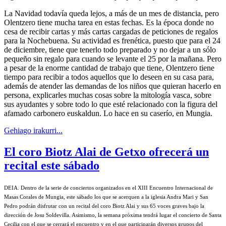
La Navidad todavía queda lejos, a más de un mes de distancia, pero
Olentzero tiene mucha tarea en estas fechas. Es la época donde no
cesa de recibir cartas y más cartas cargadas de peticiones de regalos
para la Nochebuena. Su actividad es frenética, puesto que para el 24
de diciembre, tiene que tenerlo todo preparado y no dejar a un sólo
pequeño sin regalo para cuando se levante el 25 por la mañana. Pero
a pesar de la enorme cantidad de trabajo que tiene, Olentzero tiene
tiempo para recibir a todos aquellos que lo deseen en su casa para,
además de atender las demandas de los niños que quieran hacerlo en
persona, explicarles muchas cosas sobre la mitología vasca, sobre
sus ayudantes y sobre todo lo que esté relacionado con la figura del
afamado carbonero euskaldun. Lo hace en su caserío, en Mungia.
Gehiago irakurri...
El coro Biotz Alai de Getxo ofrecerá un
recital este sábado
DEIA
. Dentro de la serie de conciertos organizados en el XIII Encuentro Internacional de
Masas Corales de Mungia, este sábado los que se acerquen a la iglesia Andra Mari y San
Pedro podrán disfrutar con un recital del coro Biotz Alai y sus 65 voces graves bajo la
dirección de Josu Soldevilla. Asimismo, la semana próxima tendrá lugar el concierto de Santa
Cecilia con el que se cerrará el encuentro y en el que participarán diversos grupos del