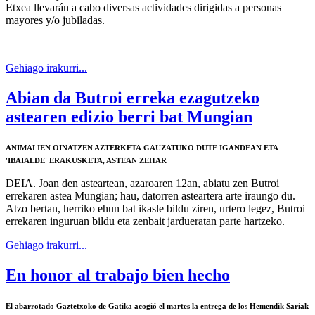
Etxea llevarán a cabo diversas actividades dirigidas a personas
mayores y/o jubiladas.
Gehiago irakurri...
Abian da Butroi erreka ezagutzeko
astearen edizio berri bat Mungian
ANIMALIEN OINATZEN AZTERKETA
GAUZATUKO DUTE IGANDEAN ETA
'IBAIALDE' ERAKUSKETA, ASTEAN ZEHAR
DEIA.
Joan den asteartean, azaroaren 12an, abiatu zen Butroi
errekaren astea Mungian; hau, datorren asteartera arte iraungo du.
Atzo bertan, herriko ehun bat ikasle bildu ziren, urtero legez, Butroi
errekaren inguruan bildu eta zenbait jardueratan parte hartzeko.
Gehiago irakurri...
En honor al trabajo bien hecho
El abarrotado Gaztetxoko de Gatika acogió el martes la entrega de los Hemendik Sariak