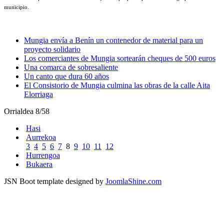
municipio.
Mungia envía a Benín un contenedor de material para un
proyecto solidario
Los comerciantes de Mungia sortearán cheques de 500 euros
Una comarca de sobresaliente
Un canto que dura 60 años
El Consistorio de Mungia culmina las obras de la calle Aita
Elorriaga
Orrialdea 8/58
Hasi
Aurrekoa
3
4
5
6
7
8
9
10
11
12
Hurrengoa
Bukaera
JSN Boot template designed by
JoomlaShine.com