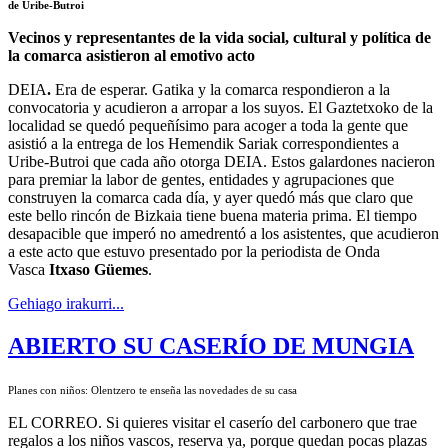
de Uribe-Butroi
Vecinos y representantes de la vida social, cultural y política de
la comarca asistieron al emotivo acto
DEIA
.
Era de esperar. Gatika y la comarca respondieron a la
convocatoria y acudieron a arropar a los suyos. El Gaztetxoko de la
localidad se quedó pequeñísimo para acoger a toda la gente que
asistió a la entrega de los Hemendik Sariak correspondientes a
Uribe-Butroi que cada año otorga DEIA. Estos galardones nacieron
para premiar la labor de gentes, entidades y agrupaciones que
construyen la comarca cada día, y ayer quedó más que claro que
este bello rincón de Bizkaia tiene buena materia prima. El tiempo
desapacible que imperó no amedrentó a los asistentes, que acudieron
a este acto que estuvo presentado por la periodista de Onda
Vasca
Itxaso Güemes
.
Gehiago irakurri...
ABIERTO SU CASERÍO DE MUNGIA
Planes con niños: Olentzero te enseña las novedades de su casa
EL CORREO. Si quieres visitar el caserío del carbonero que trae
regalos a los niños vascos, reserva ya, porque quedan pocas plazas