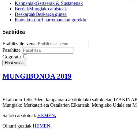
Kanpaniak
Gertaerak & Sustapenak
Berriak
Mungiako albisteak
Deskargak
Deskarga gunea
Kontaktua
Jarri harremanetan gurekin
Sarbidea
Erabiltzaile izena
Pasahitza
Gogoratu
Hasi saioa
MUNGIBONOA 2019
Ekainaren 1etik 30era kanpainara atxikitutako saltokietan IZAKI
Mungiako Merkatari eta Ostalarien Elkarteak, Mungiako Udala eta Mu
Saltoki atxikituak
HEMEN
.
Oinarri guztiak
HEMEN
.