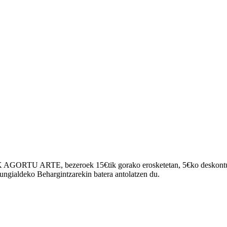
NAK AGORTU ARTE, bezeroek 15€tik gorako erosketetan, 5€ko deskon
ngialdeko Behargintzarekin batera antolatzen du.