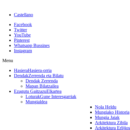
Castellano
Facebook
Twitter
YouTube
Pinterest
Whatsapp Bussines
Instagram
Menu
Hasiera
Hasiera-orria
Dendak
Zerrenda eta Bilatu
Dendak Zerrenda
Mapan Bilatzailea
Ezagutu Gaitzazu
Elkartea
Loturak
Gune Interesgarriak
Mungialdea
Nola Heldu
Mungiako Historia
Mungia Jaiak
Arkitektura Zibila
Arkitektura Erlijio