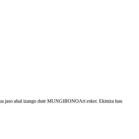
tua jaso ahal izango dute MUNGIBONOAri esker. Ekintza hau