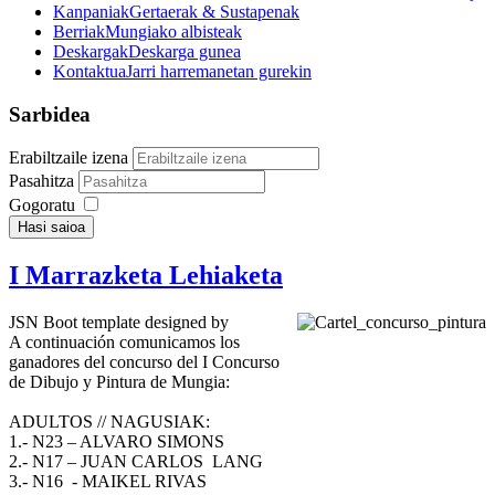
Kanpaniak
Gertaerak & Sustapenak
Berriak
Mungiako albisteak
Deskargak
Deskarga gunea
Kontaktua
Jarri harremanetan gurekin
Sarbidea
Erabiltzaile izena
Pasahitza
Gogoratu
Hasi saioa
I Marrazketa Lehiaketa
JSN Boot template designed by
A continuación comunicamos los
ganadores del concurso del I Concurso
de Dibujo y Pintura de Mungia:
ADULTOS // NAGUSIAK:
1.- N23 – ALVARO SIMONS
2.- N17 – JUAN CARLOS LANG
3.- N16 - MAIKEL RIVAS