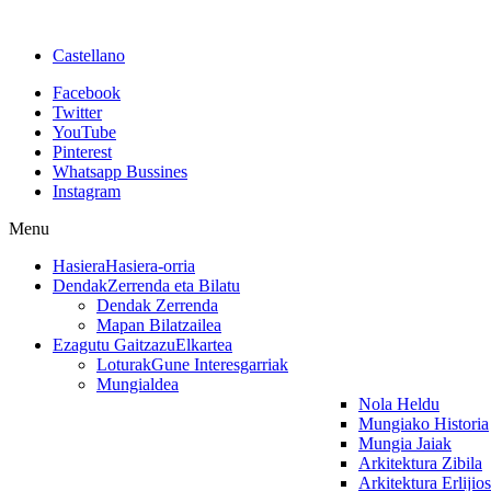
Castellano
Facebook
Twitter
YouTube
Pinterest
Whatsapp Bussines
Instagram
Menu
Hasiera
Hasiera-orria
Dendak
Zerrenda eta Bilatu
Dendak Zerrenda
Mapan Bilatzailea
Ezagutu Gaitzazu
Elkartea
Loturak
Gune Interesgarriak
Mungialdea
Nola Heldu
Mungiako Historia
Mungia Jaiak
Arkitektura Zibila
Arkitektura Erlijio