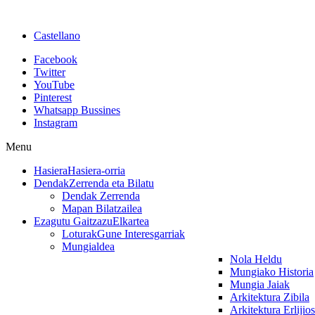
Castellano
Facebook
Twitter
YouTube
Pinterest
Whatsapp Bussines
Instagram
Menu
Hasiera
Hasiera-orria
Dendak
Zerrenda eta Bilatu
Dendak Zerrenda
Mapan Bilatzailea
Ezagutu Gaitzazu
Elkartea
Loturak
Gune Interesgarriak
Mungialdea
Nola Heldu
Mungiako Historia
Mungia Jaiak
Arkitektura Zibila
Arkitektura Erlijio