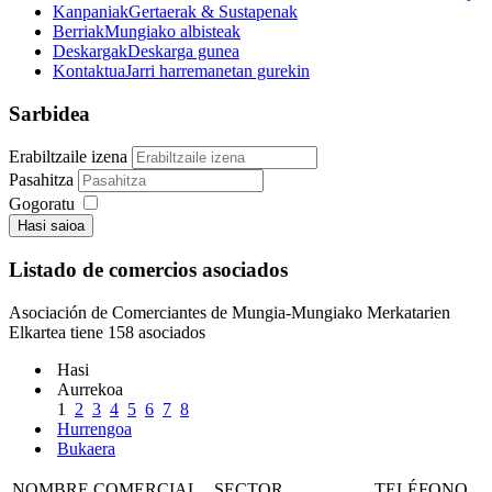
Kanpaniak
Gertaerak & Sustapenak
Berriak
Mungiako albisteak
Deskargak
Deskarga gunea
Kontaktua
Jarri harremanetan gurekin
Sarbidea
Erabiltzaile izena
Pasahitza
Gogoratu
Hasi saioa
Listado de comercios asociados
Asociación de Comerciantes de Mungia-Mungiako Merkatarien
Elkartea tiene 158 asociados
Hasi
Aurrekoa
1
2
3
4
5
6
7
8
Hurrengoa
Bukaera
NOMBRE COMERCIAL
SECTOR
TELÉFONO