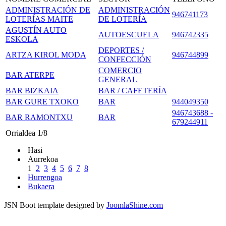
ADMINISTRACIÓN DE
ADMINISTRACIÓN
946741173
LOTERÍAS MAITE
DE LOTERÍA
AGUSTÍN AUTO
AUTOESCUELA
946742335
ESKOLA
DEPORTES /
ARTZA KIROL MODA
946744899
CONFECCIÓN
COMERCIO
BAR ATERPE
GENERAL
BAR BIZKAIA
BAR / CAFETERÍA
BAR GURE TXOKO
BAR
944049350
946743688 -
BAR RAMONTXU
BAR
679244911
Orrialdea 1/8
Hasi
Aurrekoa
1
2
3
4
5
6
7
8
Hurrengoa
Bukaera
JSN Boot template designed by
JoomlaShine.com