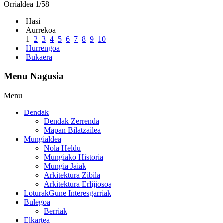
Orrialdea 1/58
Hasi
Aurrekoa
1
2
3
4
5
6
7
8
9
10
Hurrengoa
Bukaera
Menu Nagusia
Menu
Dendak
Dendak Zerrenda
Mapan Bilatzailea
Mungialdea
Nola Heldu
Mungiako Historia
Mungia Jaiak
Arkitektura Zibila
Arkitektura Erlijiosoa
Loturak
Gune Interesgarriak
Bulegoa
Berriak
Elkartea