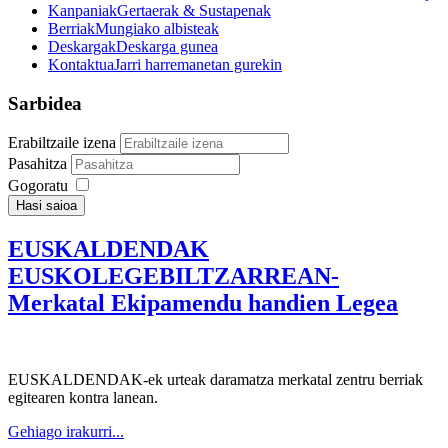
Kanpaniak
Gertaerak & Sustapenak
Berriak
Mungiako albisteak
Deskargak
Deskarga gunea
Kontaktua
Jarri harremanetan gurekin
Sarbidea
Erabiltzaile izena
Pasahitza
Gogoratu
Hasi saioa
EUSKALDENDAK
EUSKOLEGEBILTZARREAN-
Merkatal Ekipamendu handien Legea
EUSKALDENDAK-ek urteak daramatza merkatal zentru berriak
egitearen kontra lanean.
Gehiago irakurri...