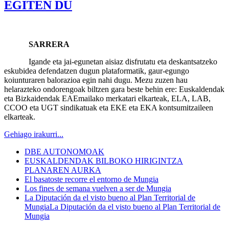
EGITEN DU
SARRERA
Igande eta jai-egunetan aisiaz disfrutatu eta deskantsatzeko
eskubidea defendatzen dugun plataformatik, gaur-egungo
koiunturaren balorazioa egin nahi dugu. Mezu zuzen hau
helarazteko ondorengoak biltzen gara beste behin ere: Euskaldendak
eta Bizkaidendak EAEmailako merkatari elkarteak, ELA, LAB,
CCOO eta UGT sindikatuak eta EKE eta EKA kontsumitzaileen
elkarteak.
Gehiago irakurri...
DBE AUTONOMOAK
EUSKALDENDAK BILBOKO HIRIGINTZA
PLANAREN AURKA
El basatoste recorre el entorno de Mungia
Los fines de semana vuelven a ser de Mungia
La Diputación da el visto bueno al Plan Territorial de
MungiaLa Diputación da el visto bueno al Plan Territorial de
Mungia