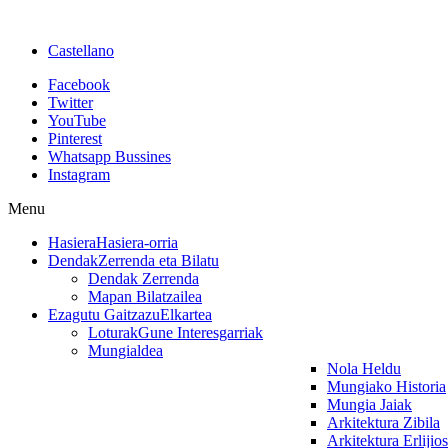
Castellano
Facebook
Twitter
YouTube
Pinterest
Whatsapp Bussines
Instagram
Menu
Hasiera
Hasiera-orria
Dendak
Zerrenda eta Bilatu
Dendak Zerrenda
Mapan Bilatzailea
Ezagutu Gaitzazu
Elkartea
Loturak
Gune Interesgarriak
Mungialdea
Nola Heldu
Mungiako Historia
Mungia Jaiak
Arkitektura Zibila
Arkitektura Erlijio