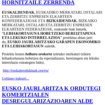
HORNITZAILE ZERRENDA
EUSKALDENDAK
, EUSKADIKO MERKATARI, OSTALARI
ETA ZERBITZU ENPRESEN ELKARTEEN
KONFEDERAZIOAK ETA
BIZKAIDENDAK
, BIZKAIKO
MERKATARI, OSTALARI ETA ZERBITZU ENPRESEN
ELKARTEEN FEDERAZIOAK, erakunde biak baturik,
“
LEIHAKORTASUNA HOBETZEKO BEREIZTAPENA
ETA LEKUKO INTERRELAZIOA
” proiektua abian jarri
du,
EUSKO JAURLARITZAKO GARAPEN EKONOMIKO
ETA LEIHAKORTASUN
sailetik.
Proiektu honen
helburu orokorra
urietako merkatari txikien
leiharkortasuna hobetzea da espezializazio, bereiztapen eta lekuko
intererlazio estrategien bidez.
http://euskalproduktuak.org/
eu/
Gehiago irakurri...
EUSKO JAURLARITZA K ORDUTEGI
KOMERTZIALEN
DESREGULARIZAZIOAREN ALDE