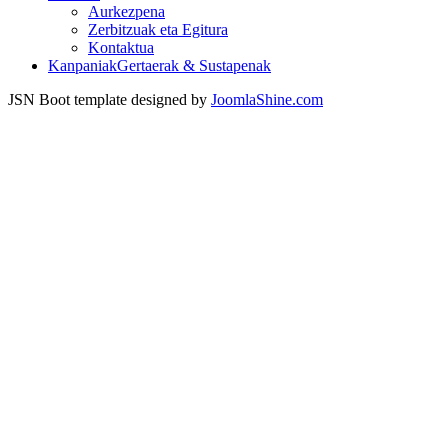
Aurkezpena
Zerbitzuak eta Egitura
Kontaktua
Kanpaniak
Gertaerak & Sustapenak
JSN Boot template designed by
JoomlaShine.com