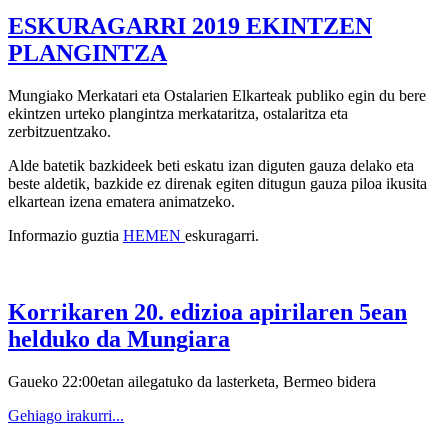
ESKURAGARRI 2019 EKINTZEN
PLANGINTZA
Mungiako Merkatari eta Ostalarien Elkarteak publiko egin du bere
ekintzen urteko plangintza merkataritza, ostalaritza eta
zerbitzuentzako.
Alde batetik bazkideek beti eskatu izan diguten gauza delako eta
beste aldetik, bazkide ez direnak egiten ditugun gauza piloa ikusita
elkartean izena ematera animatzeko.
Informazio guztia
HEMEN
eskuragarri.
Korrikaren 20. edizioa apirilaren 5ean
helduko da Mungiara
Gaueko 22:00etan ailegatuko da lasterketa, Bermeo bidera
Gehiago irakurri...