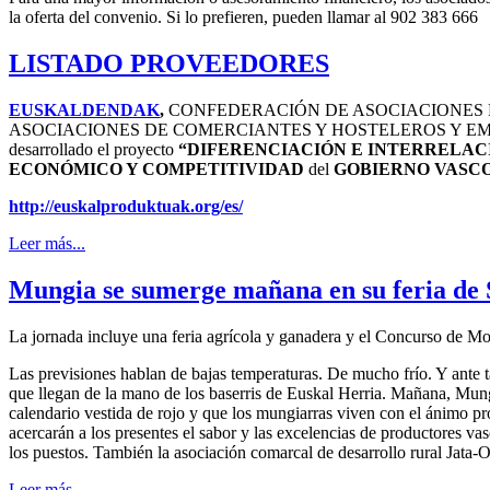
la oferta del convenio. Si lo prefieren, pueden llamar al 902 383 666
LISTADO PROVEEDORES
EUSKALDENDAK
,
CONFEDERACIÓN DE ASOCIACIONES D
ASOCIACIONES DE COMERCIANTES Y HOSTELEROS Y EM
desarrollado el proyecto
“DIFERENCIACIÓN E INTERRELAC
ECONÓMICO Y COMPETITIVIDAD
del
GOBIERNO VASC
http://euskalproduktuak.org/
es/
Leer más...
Mungia se sumerge mañana en su feria de
La jornada incluye una feria agrícola y ganadera y el Concurso de Mo
Las previsiones hablan de bajas temperaturas. De mucho frío. Y ante tal
que llegan de la mano de los baserris de Euskal Herria. Mañana, Mung
calendario vestida de rojo y que los mungiarras viven con el ánimo pr
acercarán a los presentes el sabor y las excelencias de productores v
los puestos. También la asociación comarcal de desarrollo rural Jata-
Leer más...