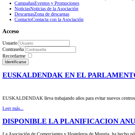
Campañas
Eventos y Promociones
Noticias
Noticias de la Asociación
Descargas
Zona de descargas
Contacto
Contacta con la Asociación
Acceso
Usuario
Contraseña
Recordarme
Identificarse
EUSKALDENDAK EN EL PARLAMENTO VAS
EUSKALDENDAK lleva trabajando años para evitar nuevos centros 
Leer más...
DISPONIBLE LA PLANIFICACION ANU
La Asociación de Comerciantes y Hosteleros de Mungia, ha hecho públi