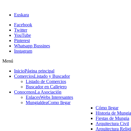
Euskara
Facebook
Twitter
YouTube
Pinterest
Whatsapp Bussines
Instagram
Menú
Inicio
Página principal
Comercios
Listado y Buscador
Listado de Comercios
Buscador en Callejero
Conocenos
La Asociación
Enlaces
Webs Interesantes
Mungialdea
Como llegar
Cómo llegar
Historia de Mungi
Fiestas de Mungia
Arquitectura Civil
Arquitectura Relig