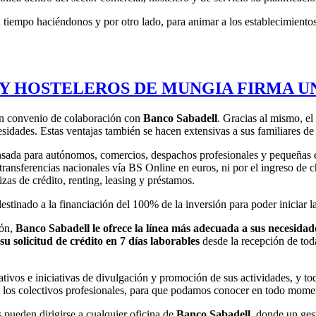
 tiempo haciéndonos y por otro lado, para animar a los establecimiento
 Y HOSTELEROS DE MUNGIA FIRMA 
n convenio de colaboración con
Banco Sabadell
. Gracias al mismo, el
sidades. Estas ventajas también se hacen extensivas a sus familiares de
nsada para autónomos, comercios, despachos profesionales y pequeñas e
ransferencias nacionales vía BS Online en euros, ni por el ingreso de c
izas de crédito, renting, leasing y préstamos.
destinado a la financiación del 100% de la inversión para poder iniciar l
ión,
Banco Sabadell le ofrece la línea más adecuada a sus necesidad
su solicitud de crédito en 7 días laborables
desde la recepción de tod
tivos e iniciativas de divulgación y promoción de sus actividades, y to
n los colectivos profesionales, para que podamos conocer en todo momen
 pueden dirigirse a cualquier oficina de
Banco
Sabadell
, donde un ges