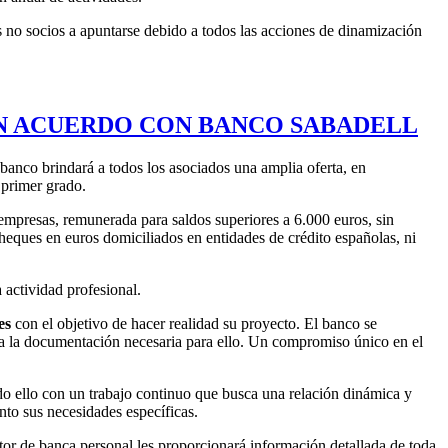
s no socios a apuntarse debido a todos las acciones de dinamización
UN ACUERDO CON BANCO SABADELL
 banco brindará a todos los asociados una amplia oferta, en
 primer grado.
mpresas, remunerada para saldos superiores a 6.000 euros, sin
heques en euros domiciliados en entidades de crédito españolas, ni
a actividad profesional.
es
con el objetivo de hacer realidad su proyecto. El banco se
a la documentación necesaria para ello. Un compromiso único en el
do ello con un trabajo continuo que busca una relación dinámica y
to sus necesidades específicas.
tor de banca personal les proporcionará información detallada de toda