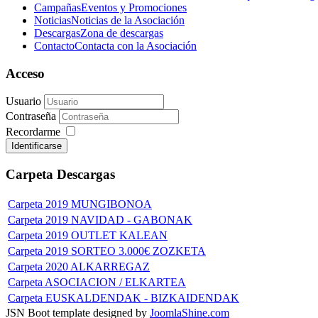
Campañas
Eventos y Promociones
Noticias
Noticias de la Asociación
Descargas
Zona de descargas
Contacto
Contacta con la Asociación
Acceso
Usuario
Contraseña
Recordarme
Identificarse
Carpeta
Descargas
Carpeta
2019 MUNGIBONOA
Carpeta
2019 NAVIDAD - GABONAK
Carpeta
2019 OUTLET KALEAN
Carpeta
2019 SORTEO 3.000€ ZOZKETA
Carpeta
2020 ALKARREGAZ
Carpeta
ASOCIACION / ELKARTEA
Carpeta
EUSKALDENDAK - BIZKAIDENDAK
JSN Boot template designed by
JoomlaShine.com