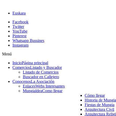
Euskara
Facebook
Twitter
YouTube
Pinterest
Whatsapp Bussines
Instagram
Menú
Inicio
Página principal
Comercios
Listado y Buscador
Listado de Comercios
Buscador en Callejero
Conocenos
La Asociación
Enlaces
Webs Interesantes
Mungialdea
Como llegar
Cómo llegar
Historia de Mungi
Fiestas de Mungia
Arquitectura Civil
Arquitectura Relig