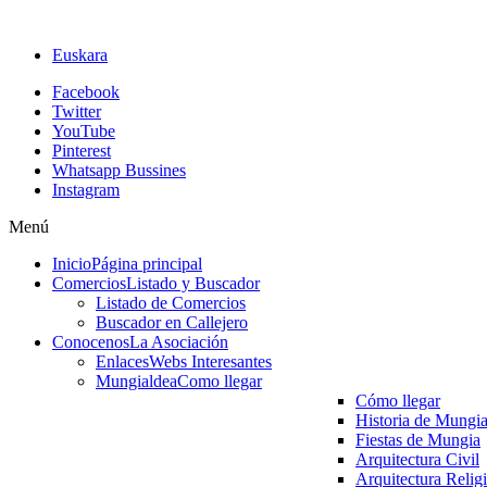
Euskara
Facebook
Twitter
YouTube
Pinterest
Whatsapp Bussines
Instagram
Menú
Inicio
Página principal
Comercios
Listado y Buscador
Listado de Comercios
Buscador en Callejero
Conocenos
La Asociación
Enlaces
Webs Interesantes
Mungialdea
Como llegar
Cómo llegar
Historia de Mungi
Fiestas de Mungia
Arquitectura Civil
Arquitectura Relig