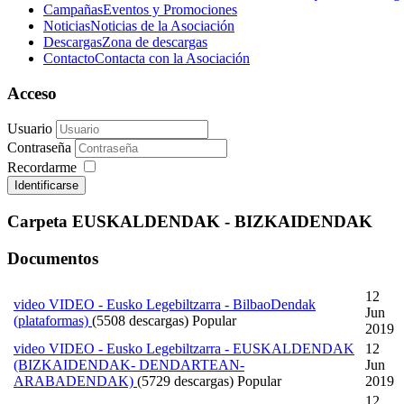
Campañas
Eventos y Promociones
Noticias
Noticias de la Asociación
Descargas
Zona de descargas
Contacto
Contacta con la Asociación
Acceso
Usuario
Contraseña
Recordarme
Identificarse
Carpeta
EUSKALDENDAK - BIZKAIDENDAK
Documentos
12
video
VIDEO - Eusko Legebiltzarra - BilbaoDendak
Jun
(plataformas)
(5508 descargas)
Popular
2019
video
VIDEO - Eusko Legebiltzarra - EUSKALDENDAK
12
(BIZKAIDENDAK- DENDARTEAN-
Jun
ARABADENDAK)
(5729 descargas)
Popular
2019
12