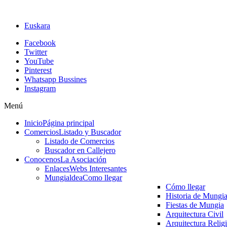
Euskara
Facebook
Twitter
YouTube
Pinterest
Whatsapp Bussines
Instagram
Menú
Inicio
Página principal
Comercios
Listado y Buscador
Listado de Comercios
Buscador en Callejero
Conocenos
La Asociación
Enlaces
Webs Interesantes
Mungialdea
Como llegar
Cómo llegar
Historia de Mungi
Fiestas de Mungia
Arquitectura Civil
Arquitectura Relig