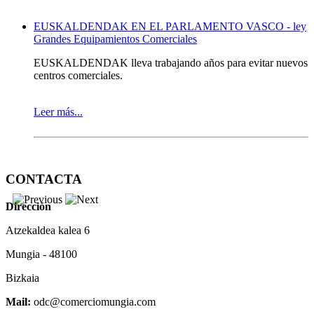
EUSKALDENDAK EN EL PARLAMENTO VASCO - ley
Grandes Equipamientos Comerciales
EUSKALDENDAK lleva trabajando años para evitar nuevos
centros comerciales.
Leer más...
DISPONIBLE LA PLANIFICACION ANUAL DEL 2019
CONTACTA
La Asociación de Comerciantes y Hosteleros de Mungia, ha
hecho pública dentro del sector comercial, hostelero y de
Dirección
servicio su planificación anual de actividades.
Atzekaldea kalea 6
Por un lado porque es una petición que los miembros
asociados llevan tiempo haciéndonos y por otro lado, para
Mungia - 48100
animar a los establecimientos no socios a apuntarse debido a
todos las acciones de dinamización comercial que se llevan
Bizkaia
adelante.
Mail:
odc@comerciomungia.com
Toda la información disponible
AQUI
.