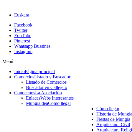
Euskara
Facebook
Twitter
YouTube
Pinterest
Whatsapp Bussines
Instagram
Menú
Inicio
Página principal
Comercios
Listado y Buscador
Listado de Comercios
Buscador en Callejero
Conocenos
La Asociación
Enlaces
Webs Interesantes
Mungialdea
Como llegar
Cómo llegar
Historia de Mungi
Fiestas de Mungia
Arquitectura Civil
Arquitectura Relig