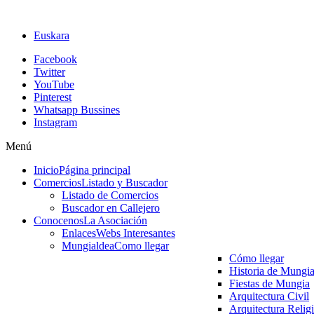
Euskara
Facebook
Twitter
YouTube
Pinterest
Whatsapp Bussines
Instagram
Menú
Inicio
Página principal
Comercios
Listado y Buscador
Listado de Comercios
Buscador en Callejero
Conocenos
La Asociación
Enlaces
Webs Interesantes
Mungialdea
Como llegar
Cómo llegar
Historia de Mungi
Fiestas de Mungia
Arquitectura Civil
Arquitectura Relig