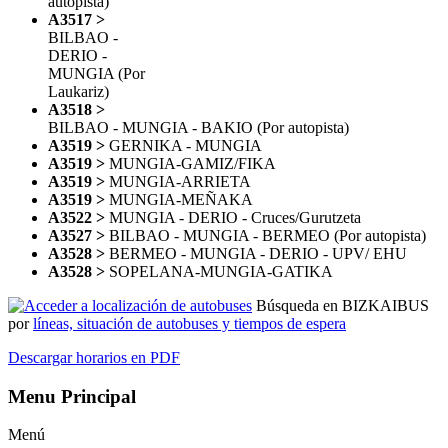
autopista)
A3517 >
BILBAO -
DERIO -
MUNGIA (Por
Laukariz)
A3518 >
BILBAO - MUNGIA - BAKIO (Por autopista)
A3519 >
GERNIKA - MUNGIA
A3519 >
MUNGIA-GAMIZ/FIKA
A3519 >
MUNGIA-ARRIETA
A3519 >
MUNGIA-MEÑAKA
A3522 >
MUNGIA - DERIO - Cruces/Gurutzeta
A3527 >
BILBAO - MUNGIA - BERMEO (Por autopista)
A3528 >
BERMEO - MUNGIA - DERIO - UPV/ EHU
A3528
>
SOPELANA-MUNGIA-GATIKA
Búsqueda en BIZKAIBUS
por
líneas, situación de autobuses y tiempos de espera
Descargar horarios en PDF
Menu Principal
Menú