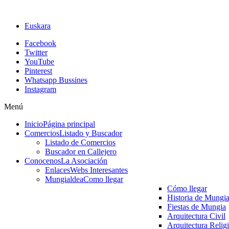
Euskara
Facebook
Twitter
YouTube
Pinterest
Whatsapp Bussines
Instagram
Menú
Inicio
Página principal
Comercios
Listado y Buscador
Listado de Comercios
Buscador en Callejero
Conocenos
La Asociación
Enlaces
Webs Interesantes
Mungialdea
Como llegar
Cómo llegar
Historia de Mungi
Fiestas de Mungia
Arquitectura Civil
Arquitectura Relig