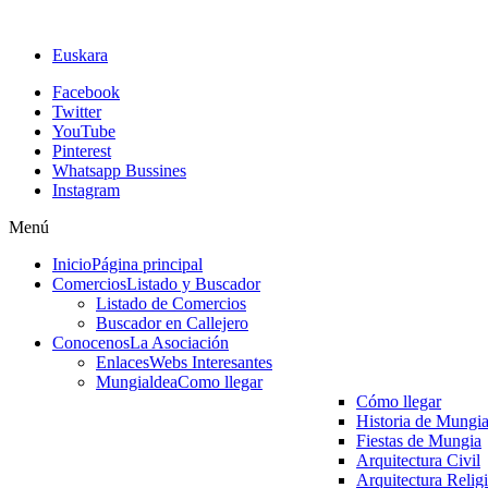
Euskara
Facebook
Twitter
YouTube
Pinterest
Whatsapp Bussines
Instagram
Menú
Inicio
Página principal
Comercios
Listado y Buscador
Listado de Comercios
Buscador en Callejero
Conocenos
La Asociación
Enlaces
Webs Interesantes
Mungialdea
Como llegar
Cómo llegar
Historia de Mungi
Fiestas de Mungia
Arquitectura Civil
Arquitectura Relig