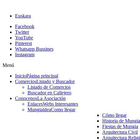
Euskara
Facebook
Twitter
YouTube
Pinterest
Whatsapp Bussines
Instagram
Menú
Inicio
Página principal
Comercios
Listado y Buscador
Listado de Comercios
Buscador en Callejero
Conocenos
La Asociación
Enlaces
Webs Interesantes
Mungialdea
Como llegar
Cómo llegar
Historia de Mungi
Fiestas de Mungia
Arquitectura Civil
Arquitectura Relig