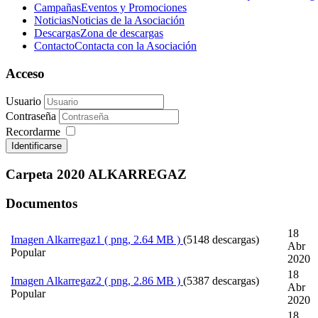
Campañas
Eventos y Promociones
Noticias
Noticias de la Asociación
Descargas
Zona de descargas
Contacto
Contacta con la Asociación
Acceso
Usuario
Contraseña
Recordarme
Identificarse
Carpeta
2020 ALKARREGAZ
Documentos
18
Imagen
Alkarregaz1
( png, 2.64 MB )
(5148 descargas)
Abr
Popular
2020
18
Imagen
Alkarregaz2
( png, 2.86 MB )
(5387 descargas)
Abr
Popular
2020
18