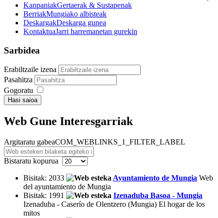
Kanpaniak
Gertaerak & Sustapenak
Berriak
Mungiako albisteak
Deskargak
Deskarga gunea
Kontaktua
Jarri harremanetan gurekin
Sarbidea
Erabiltzaile izena
Pasahitza
Gogoratu
Hasi saioa
Web Gune Interesgarriak
Argitaratu gabea
COM_WEBLINKS_1_FILTER_LABEL
Bistaratu kopurua
Bisitak: 2033
Ayuntamiento de Mungia
Web
del ayuntamiento de Mungia
Bisitak: 1991
Izenaduba Basoa - Mungia
Izenaduba - Caserío de Olentzero (Mungia) El hogar de los
mitos