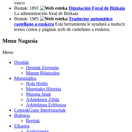
vasco
Bisitak: 1891
Diputación Foral de Bizkaia
La administración foral de Bizkaia
Bisitak: 1985
Traductor automático
castellano a euskera
Esta herramienta le ayudará a traducir
textos cortos y páginas web de castellano a euskera.
Menu Nagusia
Menu
Dendak
Dendak Zerrenda
Mapan Bilatzailea
Mungialdea
Nola Heldu
Mungiako Historia
Mungia Jaiak
Arkitektura Zibila
Arkitektura Erlijiosoa
Loturak
Gune Interesgarriak
Bulegoa
Berriak
Elkartea
Aurkezpena