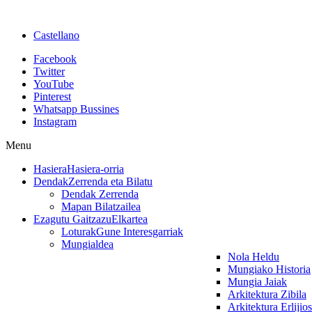
Castellano
Facebook
Twitter
YouTube
Pinterest
Whatsapp Bussines
Instagram
Menu
Hasiera
Hasiera-orria
Dendak
Zerrenda eta Bilatu
Dendak Zerrenda
Mapan Bilatzailea
Ezagutu Gaitzazu
Elkartea
Loturak
Gune Interesgarriak
Mungialdea
Nola Heldu
Mungiako Historia
Mungia Jaiak
Arkitektura Zibila
Arkitektura Erlijio