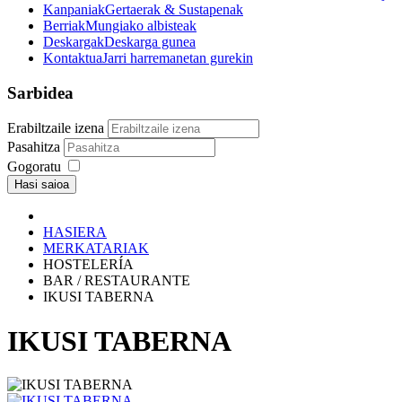
Kanpaniak
Gertaerak & Sustapenak
Berriak
Mungiako albisteak
Deskargak
Deskarga gunea
Kontaktua
Jarri harremanetan gurekin
Sarbidea
Erabiltzaile izena
Pasahitza
Gogoratu
Hasi saioa
HASIERA
MERKATARIAK
HOSTELERÍA
BAR / RESTAURANTE
IKUSI TABERNA
IKUSI TABERNA