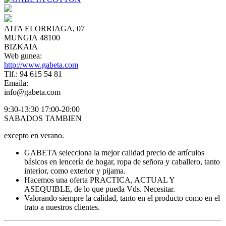
AITA ELORRIAGA, 07
MUNGIA 48100
BIZKAIA
Web gunea:
http://www.gabeta.com
Tlf.: 94 615 54 81
Emaila:
info@gabeta.com
9:30-13:30 17:00-20:00
SABADOS TAMBIEN
excepto en verano.
GABETA selecciona la mejor calidad precio de artículos
básicos en lencería de hogar, ropa de señora y caballero, tanto
interior, como exterior y pijama.
Hacemos una oferta PRACTICA, ACTUAL Y
ASEQUIBLE, de lo que pueda Vds. Necesitar.
Valorando siempre la calidad, tanto en el producto como en el
trato a nuestros clientes.