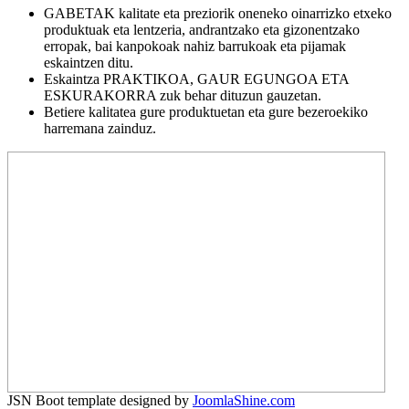
GABETAK kalitate eta preziorik oneneko oinarrizko etxeko
produktuak eta lentzeria, andrantzako eta gizonentzako
erropak, bai kanpokoak nahiz barrukoak eta pijamak
eskaintzen ditu.
Eskaintza PRAKTIKOA, GAUR EGUNGOA ETA
ESKURAKORRA zuk behar dituzun gauzetan.
Betiere kalitatea gure produktuetan eta gure bezeroekiko
harremana zainduz.
JSN Boot template designed by
JoomlaShine.com