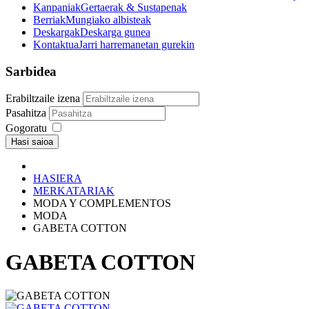
Kanpaniak
Gertaerak & Sustapenak
Berriak
Mungiako albisteak
Deskargak
Deskarga gunea
Kontaktua
Jarri harremanetan gurekin
Sarbidea
Erabiltzaile izena
Pasahitza
Gogoratu
Hasi saioa
HASIERA
MERKATARIAK
MODA Y COMPLEMENTOS
MODA
GABETA COTTON
GABETA COTTON