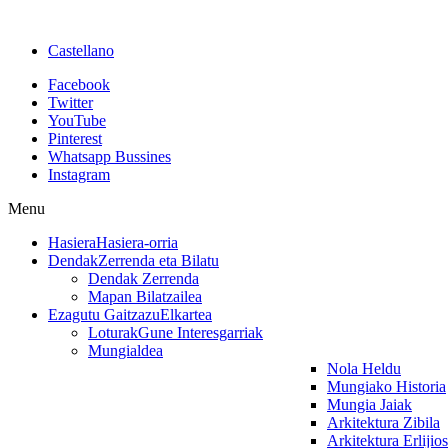
Castellano
Facebook
Twitter
YouTube
Pinterest
Whatsapp Bussines
Instagram
Menu
Hasiera
Hasiera-orria
Dendak
Zerrenda eta Bilatu
Dendak Zerrenda
Mapan Bilatzailea
Ezagutu Gaitzazu
Elkartea
Loturak
Gune Interesgarriak
Mungialdea
Nola Heldu
Mungiako Historia
Mungia Jaiak
Arkitektura Zibila
Arkitektura Erlijio