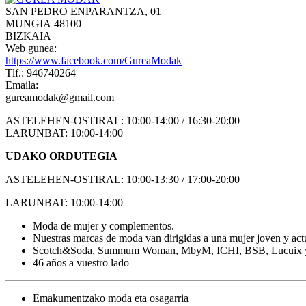
SAN PEDRO ENPARANTZA, 01
MUNGIA 48100
BIZKAIA
Web gunea:
https://www.facebook.com/GureaModak
Tlf.: 946740264
Emaila:
gureamodak@gmail.com
ASTELEHEN-OSTIRAL: 10:00-14:00 / 16:30-20:00
LARUNBAT: 10:00-14:00
UDAKO ORDUTEGIA
ASTELEHEN-OSTIRAL: 10:00-13:30 / 17:00-20:00
LARUNBAT: 10:00-14:00
Moda de mujer y complementos.
Nuestras marcas de moda van dirigidas a una mujer joven y actu
Scotch&Soda, Summum Woman, MbyM, ICHI, BSB, Lucuix y
46 años a vuestro lado
Emakumentzako moda eta osagarria