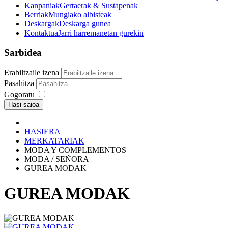
Kanpaniak
Gertaerak & Sustapenak
Berriak
Mungiako albisteak
Deskargak
Deskarga gunea
Kontaktua
Jarri harremanetan gurekin
Sarbidea
Erabiltzaile izena
Pasahitza
Gogoratu
Hasi saioa
HASIERA
MERKATARIAK
MODA Y COMPLEMENTOS
MODA / SEÑORA
GUREA MODAK
GUREA MODAK