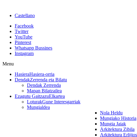
Castellano
Facebook
Twitter
YouTube
Pinterest
Whatsapp Bussines
Instagram
Menu
Hasiera
Hasiera-orria
Dendak
Zerrenda eta Bilatu
Dendak Zerrenda
Mapan Bilatzailea
Ezagutu Gaitzazu
Elkartea
Loturak
Gune Interesgarriak
Mungialdea
Nola Heldu
Mungiako Historia
Mungia Jaiak
Arkitektura Zibila
Arkitektura Erlijio