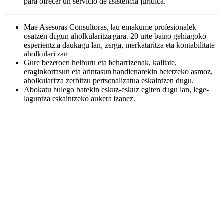
para ofrecer un servicio de asistencia jurídica.
Mae Asesoras Consultoras, lau emakume profesionalek
osatzen dugun aholkularitza gara. 20 urte baino gehiagoko
esperientzia daukagu lan, zerga, merkataritza eta kontabilitate
aholkularitzan.
Gure bezeroen helburu eta beharrizenak, kalitate,
eraginkortasun eta arintasun handienarekin betetzeko asmoz,
aholkularitza zerbitzu pertsonalizatua eskaintzen dugu.
Abokatu bulego batekin eskuz-eskuz egiten dugu lan, lege-
laguntza eskaintzeko aukera izanez.