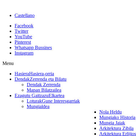
Castellano
Facebook
Twitter
YouTube
Pinterest
Whatsapp Bussines
Instagram
Menu
Hasiera
Hasiera-orria
Dendak
Zerrenda eta Bilatu
Dendak Zerrenda
Mapan Bilatzailea
Ezagutu Gaitzazu
Elkartea
Loturak
Gune Interesgarriak
Mungialdea
Nola Heldu
Mungiako Historia
Mungia Jaiak
Arkitektura Zibila
Arkitektura Erlijio