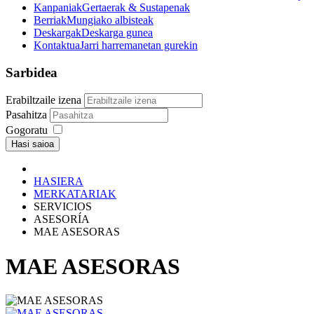
Kanpaniak
Gertaerak & Sustapenak
Berriak
Mungiako albisteak
Deskargak
Deskarga gunea
Kontaktua
Jarri harremanetan gurekin
Sarbidea
Erabiltzaile izena
Pasahitza
Gogoratu
Hasi saioa
HASIERA
MERKATARIAK
SERVICIOS
ASESORÍA
MAE ASESORAS
MAE ASESORAS