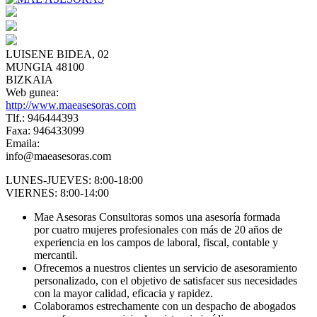
LUISENE BIDEA, 02
MUNGIA 48100
BIZKAIA
Web gunea:
http://www.maeasesoras.com
Tlf.: 946444393
Faxa: 946433099
Emaila:
info@maeasesoras.com
LUNES-JUEVES: 8:00-18:00
VIERNES: 8:00-14:00
Mae Asesoras Consultoras somos una asesoría formada
por cuatro mujeres profesionales con más de 20 años de
experiencia en los campos de laboral, fiscal, contable y
mercantil.
Ofrecemos a nuestros clientes un servicio de asesoramiento
personalizado, con el objetivo de satisfacer sus necesidades
con la mayor calidad, eficacia y rapidez.
Colaboramos estrechamente con un despacho de abogados