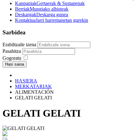
Kanpaniak
Gertaerak & Sustapenak
Berriak
Mungiako albisteak
Deskargak
Deskarga gunea
Kontaktua
Jarri harremanetan gurekin
Sarbidea
Erabiltzaile izena
Pasahitza
Gogoratu
Hasi saioa
HASIERA
MERKATARIAK
ALIMENTACIÓN
GELATI GELATI
GELATI GELATI