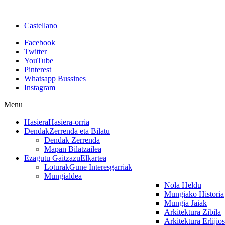
Castellano
Facebook
Twitter
YouTube
Pinterest
Whatsapp Bussines
Instagram
Menu
Hasiera
Hasiera-orria
Dendak
Zerrenda eta Bilatu
Dendak Zerrenda
Mapan Bilatzailea
Ezagutu Gaitzazu
Elkartea
Loturak
Gune Interesgarriak
Mungialdea
Nola Heldu
Mungiako Historia
Mungia Jaiak
Arkitektura Zibila
Arkitektura Erlijio