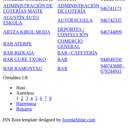
ADMINISTRACIÓN DE
ADMINISTRACIÓN
946741173
LOTERÍAS MAITE
DE LOTERÍA
AGUSTÍN AUTO
AUTOESCUELA
946742335
ESKOLA
DEPORTES /
ARTZA KIROL MODA
946744899
CONFECCIÓN
COMERCIO
BAR ATERPE
GENERAL
BAR BIZKAIA
BAR / CAFETERÍA
BAR GURE TXOKO
BAR
944049350
946743688 -
BAR RAMONTXU
BAR
679244911
Orrialdea 1/8
Hasi
Aurrekoa
1
2
3
4
5
6
7
8
Hurrengoa
Bukaera
JSN Boot template designed by
JoomlaShine.com