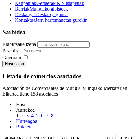
Kanpaniak
Gertaerak & Sustapenak
Berriak
Mungiako albisteak
Deskargak
Deskarga gunea
Kontaktua
Jarri harremanetan gurekin
Sarbidea
Erabiltzaile izena
Pasahitza
Gogoratu
Hasi saioa
Listado de comercios asociados
Asociación de Comerciantes de Mungia-Mungiako Merkatarien
Elkartea tiene 158 asociados
Hasi
Aurrekoa
1
2
3
4
5
6
7
8
Hurrengoa
Bukaera
NOMBRE COMERCIAL
SECTOR
TELÉFONO