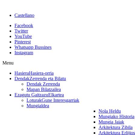
Castellano
Facebook
Twitter
YouTube
Pinterest
Whatsapp Bussines
Instagram
Menu
Hasiera
Hasiera-orria
Dendak
Zerrenda eta Bilatu
Dendak Zerrenda
Mapan Bilatzailea
Ezagutu Gaitzazu
Elkartea
Loturak
Gune Interesgarriak
Mungialdea
Nola Heldu
Mungiako Historia
Mungia Jaiak
Arkitektura Zibila
Arkitektura Erlijio