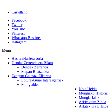
Castellano
Facebook
Twitter
YouTube
Pinterest
Whatsapp Bussines
Instagram
Menu
Hasiera
Hasiera-orria
Dendak
Zerrenda eta Bilatu
Dendak Zerrenda
Mapan Bilatzailea
Ezagutu Gaitzazu
Elkartea
Loturak
Gune Interesgarriak
Mungialdea
Nola Heldu
Mungiako Historia
Mungia Jaiak
Arkitektura Zibila
Arkitektura Erlijio