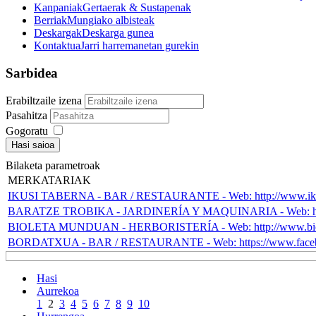
Kanpaniak
Gertaerak & Sustapenak
Berriak
Mungiako albisteak
Deskargak
Deskarga gunea
Kontaktua
Jarri harremanetan gurekin
Sarbidea
Erabiltzaile izena
Pasahitza
Gogoratu
Hasi saioa
Bilaketa parametroak
MERKATARIAK
IKUSI TABERNA - BAR / RESTAURANTE - Web: http://www.iku
BARATZE TROBIKA - JARDINERÍA Y MAQUINARIA - Web: http
BIOLETA MUNDUAN - HERBORISTERÍA - Web: http://www.bio
BORDATXUA - BAR / RESTAURANTE - Web: https://www.faceb
Hasi
Aurrekoa
1
2
3
4
5
6
7
8
9
10