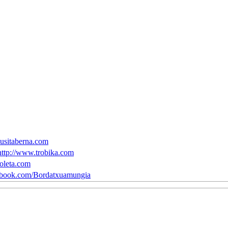
sitaberna.com
://www.trobika.com
leta.com
ook.com/Bordatxuamungia