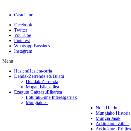
Castellano
Facebook
Twitter
YouTube
Pinterest
Whatsapp Bussines
Instagram
Menu
Hasiera
Hasiera-orria
Dendak
Zerrenda eta Bilatu
Dendak Zerrenda
Mapan Bilatzailea
Ezagutu Gaitzazu
Elkartea
Loturak
Gune Interesgarriak
Mungialdea
Nola Heldu
Mungiako Historia
Mungia Jaiak
Arkitektura Zibila
Arkitektura Erlijio