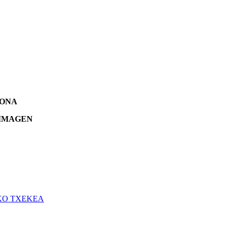
-ONA
 IMAGEN
KO TXEKEA