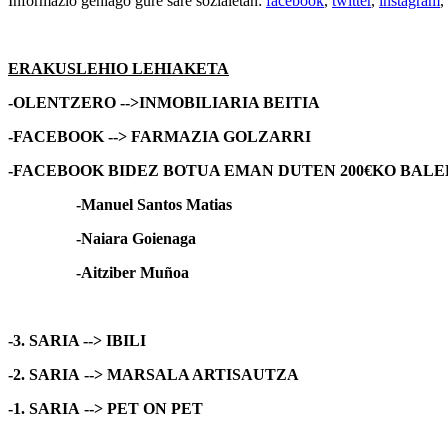
Informazio gehiago gure sare sozialetan:
facebook
,
twitter
,
instagram
,
ERAKUSLEHIO LEHIAKETA
-OLENTZERO
-->
INMOBILIARIA BEITIA
-FACEBOOK
-->
FARMAZIA GOLZARRI
-FACEBOOK BIDEZ BOTUA EMAN DUTEN 200€KO BAL
-Manuel Santos Matias
-Naiara Goienaga
-Aitziber Muñoa
-3. SARIA -->
IBILI
-2. SARIA
-->
MARSALA ARTISAUTZA
-1. SARIA
-->
PET ON PET