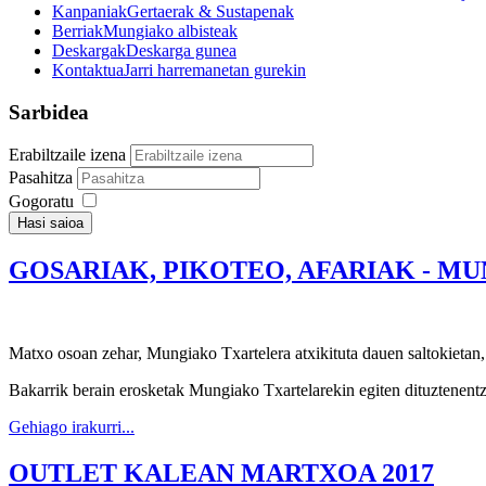
Kanpaniak
Gertaerak & Sustapenak
Berriak
Mungiako albisteak
Deskargak
Deskarga gunea
Kontaktua
Jarri harremanetan gurekin
Sarbidea
Erabiltzaile izena
Pasahitza
Gogoratu
Hasi saioa
GOSARIAK, PIKOTEO, AFARIAK - MU
Matxo osoan zehar, Mungiako Txartelera atxikituta dauen saltoki
Bakarrik berain erosketak Mungiako Txartelarekin egiten dituztenent
Gehiago irakurri...
OUTLET KALEAN MARTXOA 2017