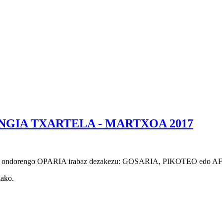
NGIA TXARTELA - MARTXOA 2017
etan, ondorengo OPARIA irabaz dezakezu: GOSARIA, PIKOTEO edo AFAR
zako.