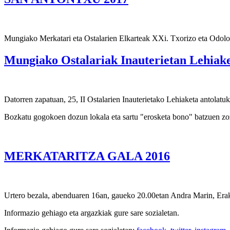
Mungiako Merkatari eta Ostalarien Elkarteak XXi. Txorizo eta Odolost
Mungiako Ostalariak Inauterietan Lehiak
Datorren zapatuan, 25, II Ostalarien Inauterietako Lehiaketa antolatu
Bozkatu gogokoen dozun lokala eta sartu "erosketa bono" batzuen zo
MERKATARITZA GALA 2016
Urtero bezala, abenduaren 16an, gaueko 20.00etan Andra Marin, Eraku
Informazio gehiago eta argazkiak gure sare sozialetan.