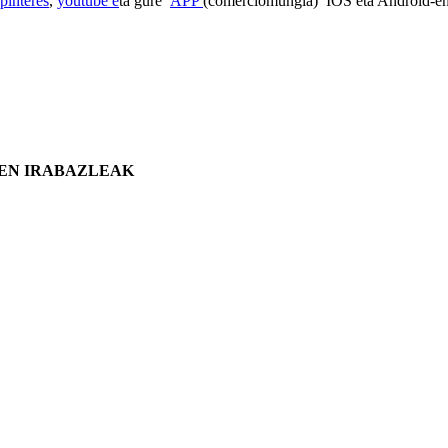
pinteres
,
youtube e
ta gure
APP
(comerciomungia) IOS eta Android-en
EEN IRABAZLEAK