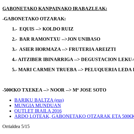
GABONETAKO KANPAINAKO IRABAZLEAK:
-GABONETAKO OTZARAK:
1.- EQUIS
-->
KOLDO RUIZ
2.- BAR RAMONTXU
-->
JON UNIBASO
3.- ASIER HORMAZA
-->
FRUTERIA AREIZTI
4.- AITZIBER IBINARRIGA
-->
DEGUSTACION LEKU
5.- MARI CARMEN TRUEBA
-->
PELUQUERIA LEDA
-500€KO TXEKEA -->
NOOR
-->
Mª JOSE SOTO
BARIKU BALTZA (eus)
MUNGIA MUNDUAN
OUTLET IRAILA 2016
ARDO LOTEAK, GABONETAKO OTZARAK ETA 500€
Orrialdea 5/15