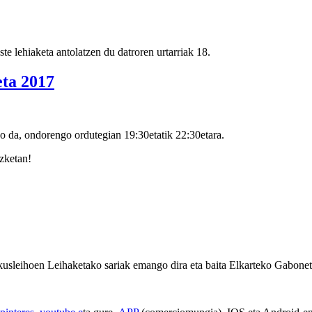
e lehiaketa antolatzen du datroren urtarriak 18.
eta 2017
ko da, ondorengo ordutegian 19:30etatik 22:30etara.
zketan!
sleihoen Leihaketako sariak emango dira eta baita Elkarteko Gaboneta