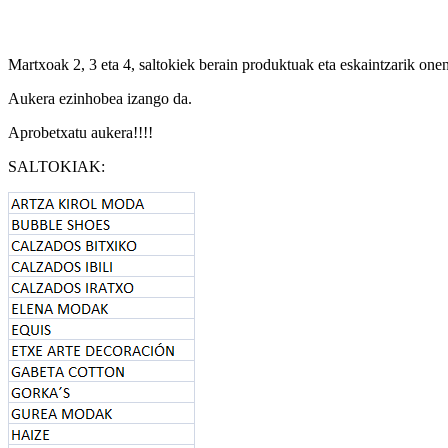
Martxoak 2, 3 eta 4, saltokiek berain produktuak eta eskaintzarik onen
Aukera ezinhobea izango da.
Aprobetxatu aukera!!!!
SALTOKIAK: