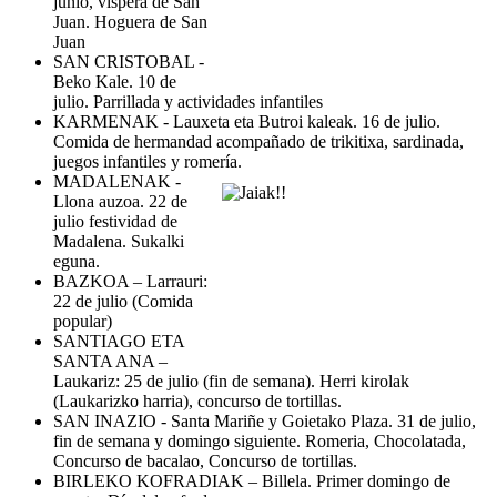
junio, víspera de San
Juan. Hoguera de San
Juan
SAN CRISTOBAL -
Beko Kale. 10 de
julio. Parrillada y actividades infantiles
KARMENAK - Lauxeta eta Butroi kaleak. 16 de julio.
Comida de hermandad acompañado de trikitixa, sardinada,
juegos infantiles y romería.
MADALENAK -
Llona auzoa. 22 de
julio festividad de
Madalena. Sukalki
eguna.
BAZKOA – Larrauri:
22 de julio (Comida
popular)
SANTIAGO ETA
SANTA ANA –
Laukariz: 25 de julio (fin de semana). Herri kirolak
(Laukarizko harria), concurso de tortillas.
SAN INAZIO - Santa Mariñe y Goietako Plaza. 31 de julio,
fin de semana y domingo siguiente. Romeria, Chocolatada,
Concurso de bacalao, Concurso de tortillas.
BIRLEKO KOFRADIAK – Billela. Primer domingo de