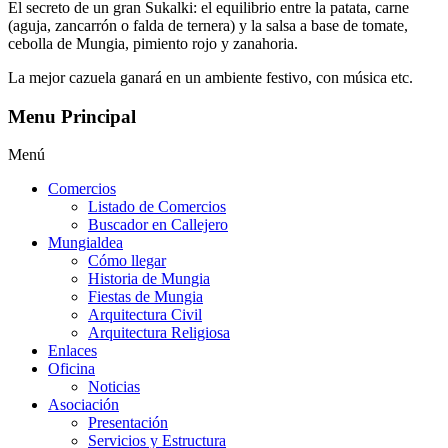
El secreto de un gran Sukalki: el equilibrio entre la patata, carne
(aguja, zancarrón o falda de ternera) y la salsa a base de tomate,
cebolla de Mungia, pimiento rojo y zanahoria.
La mejor cazuela ganará en un ambiente festivo, con música etc.
Menu Principal
Menú
Comercios
Listado de Comercios
Buscador en Callejero
Mungialdea
Cómo llegar
Historia de Mungia
Fiestas de Mungia
Arquitectura Civil
Arquitectura Religiosa
Enlaces
Oficina
Noticias
Asociación
Presentación
Servicios y Estructura