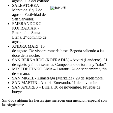
agosto. Día del cofrade.
SALBATOREA –
Markaida. 6 y 7 de
agosto. Festividad de
San Salvador.
EMERANDOKO
KOFRADIAK -
Emerando | Santa
Elena. 2º domingo de
agosto.
ANDRA MARI- 15
de agosto. De víspera romería hasta Begoña saliendo a las
doce de la noche.
SAN BERNARDO (KOFRADIA) - Atxuri (Landetxo). 31
de agosto y fin de semana. Campeonato de tortilla y “rabu”
MESEDEETAKO AMA – Larrauri. 24 de septiembre y fin
de semana.
SAN MIGEL - Zumetzaga (Markaida). 29 de septiembre.
SAN MARTIN - Atxuri | Emerando. 11 de noviembre.
SAN ANDRES – Billela. 30 de noviembre. Pruebas de
bueyes
Sin duda alguna las fiestas que merecen una mención especial son
las siguientes: