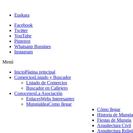
Euskara
Facebook
Twitter
YouTube
Pinterest
Whatsapp Bussines
Instagram
Menú
Inicio
Página principal
Comercios
Listado y Buscador
Listado de Comercios
Buscador en Callejero
Conocenos
La Asociación
Enlaces
Webs Interesantes
Mungialdea
Como llegar
Cómo llegar
Historia de Mungi
Fiestas de Mungia
Arquitectura Civil
Arquitectura Relig