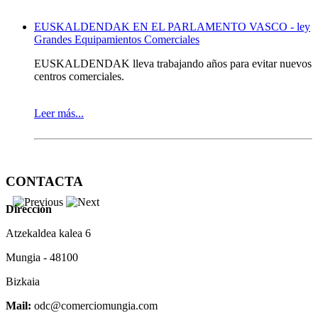
EUSKALDENDAK EN EL PARLAMENTO VASCO - ley
Grandes Equipamientos Comerciales
EUSKALDENDAK lleva trabajando años para evitar nuevos
centros comerciales.
Leer más...
DISPONIBLE LA PLANIFICACION ANUAL DEL 2019
CONTACTA
La Asociación de Comerciantes y Hosteleros de Mungia, ha
hecho pública dentro del sector comercial, hostelero y de
Dirección
servicio su planificación anual de actividades.
Atzekaldea kalea 6
Por un lado porque es una petición que los miembros
asociados llevan tiempo haciéndonos y por otro lado, para
Mungia - 48100
animar a los establecimientos no socios a apuntarse debido a
todos las acciones de dinamización comercial que se llevan
Bizkaia
adelante.
Mail:
odc@comerciomungia.com
Toda la información disponible
AQUI
.