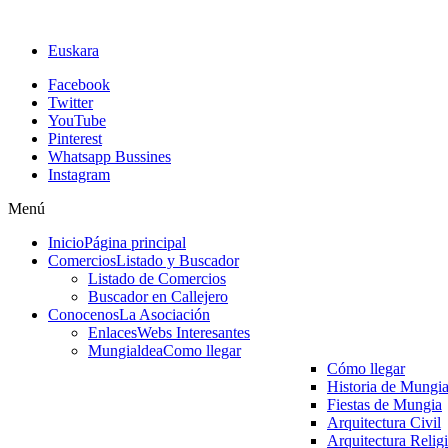
Euskara
Facebook
Twitter
YouTube
Pinterest
Whatsapp Bussines
Instagram
Menú
Inicio
Página principal
Comercios
Listado y Buscador
Listado de Comercios
Buscador en Callejero
Conocenos
La Asociación
Enlaces
Webs Interesantes
Mungialdea
Como llegar
Cómo llegar
Historia de Mungi
Fiestas de Mungia
Arquitectura Civil
Arquitectura Relig