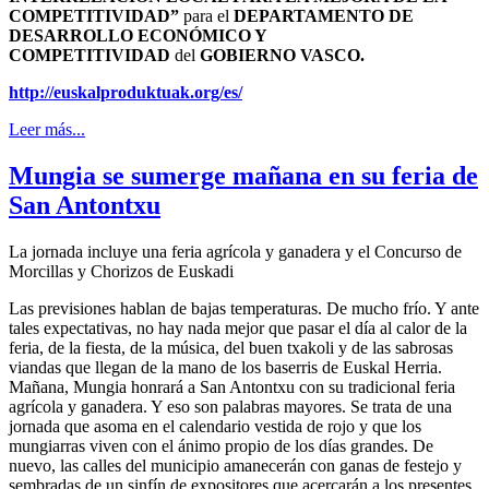
COMPETITIVIDAD”
para el
DEPARTAMENTO DE
DESARROLLO ECONÓMICO Y
COMPETITIVIDAD
del
GOBIERNO VASCO.
http://euskalproduktuak.org/
es/
Leer más...
Mungia se sumerge mañana en su feria de
San Antontxu
La jornada incluye una feria agrícola y ganadera y el Concurso de
Morcillas y Chorizos de Euskadi
Las previsiones hablan de bajas temperaturas. De mucho frío. Y ante
tales expectativas, no hay nada mejor que pasar el día al calor de la
feria, de la fiesta, de la música, del buen txakoli y de las sabrosas
viandas que llegan de la mano de los baserris de Euskal Herria.
Mañana, Mungia honrará a San Antontxu con su tradicional feria
agrícola y ganadera. Y eso son palabras mayores. Se trata de una
jornada que asoma en el calendario vestida de rojo y que los
mungiarras viven con el ánimo propio de los días grandes. De
nuevo, las calles del municipio amanecerán con ganas de festejo y
sembradas de un sinfín de expositores que acercarán a los presentes