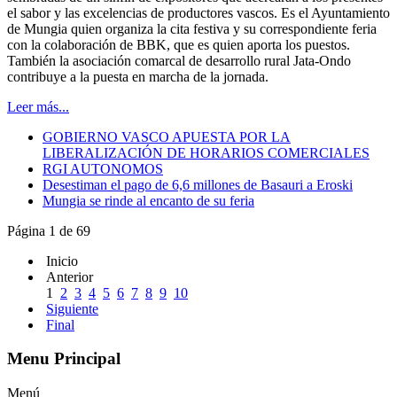
el sabor y las excelencias de productores vascos. Es el Ayuntamiento
de Mungia quien organiza la cita festiva y su correspondiente feria
con la colaboración de BBK, que es quien aporta los puestos.
También la asociación comarcal de desarrollo rural Jata-Ondo
contribuye a la puesta en marcha de la jornada.
Leer más...
GOBIERNO VASCO APUESTA POR LA
LIBERALIZACIÓN DE HORARIOS COMERCIALES
RGI AUTONOMOS
Desestiman el pago de 6,6 millones de Basauri a Eroski
Mungia se rinde al encanto de su feria
Página 1 de 69
Inicio
Anterior
1
2
3
4
5
6
7
8
9
10
Siguiente
Final
Menu Principal
Menú