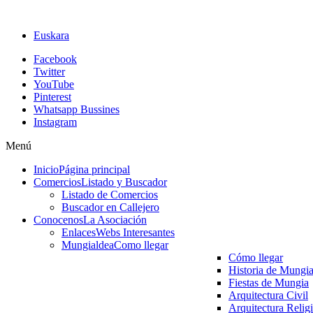
Euskara
Facebook
Twitter
YouTube
Pinterest
Whatsapp Bussines
Instagram
Menú
Inicio
Página principal
Comercios
Listado y Buscador
Listado de Comercios
Buscador en Callejero
Conocenos
La Asociación
Enlaces
Webs Interesantes
Mungialdea
Como llegar
Cómo llegar
Historia de Mungi
Fiestas de Mungia
Arquitectura Civil
Arquitectura Relig