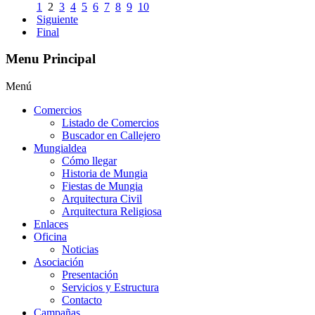
1
2
3
4
5
6
7
8
9
10
Siguiente
Final
Menu Principal
Menú
Comercios
Listado de Comercios
Buscador en Callejero
Mungialdea
Cómo llegar
Historia de Mungia
Fiestas de Mungia
Arquitectura Civil
Arquitectura Religiosa
Enlaces
Oficina
Noticias
Asociación
Presentación
Servicios y Estructura
Contacto
Campañas