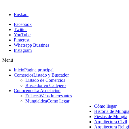
Euskara
Facebook
Twitter
YouTube
Pinterest
Whatsapp Bussines
Instagram
Menú
Inicio
Página principal
Comercios
Listado y Buscador
Listado de Comercios
Buscador en Callejero
Conocenos
La Asociación
Enlaces
Webs Interesantes
Mungialdea
Como llegar
Cómo llegar
Historia de Mungi
Fiestas de Mungia
Arquitectura Civil
Arquitectura Relig