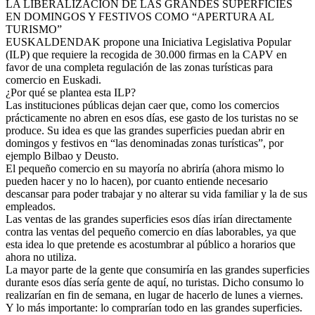
LA LIBERALIZACION DE LAS GRANDES SUPERFICIES
EN DOMINGOS Y FESTIVOS COMO “APERTURA AL
TURISMO”
EUSKALDENDAK propone una Iniciativa Legislativa Popular
(ILP) que requiere la recogida de 30.000 firmas en la CAPV en
favor de una completa regulación de las zonas turísticas para
comercio en Euskadi.
¿Por qué se plantea esta ILP?
Las instituciones públicas dejan caer que, como los comercios
prácticamente no abren en esos días, ese gasto de los turistas no se
produce. Su idea es que las grandes superficies puedan abrir en
domingos y festivos en “las denominadas zonas turísticas”, por
ejemplo Bilbao y Deusto.
El pequeño comercio en su mayoría no abriría (ahora mismo lo
pueden hacer y no lo hacen), por cuanto entiende necesario
descansar para poder trabajar y no alterar su vida familiar y la de sus
empleados.
Las ventas de las grandes superficies esos días irían directamente
contra las ventas del pequeño comercio en días laborables, ya que
esta idea lo que pretende es acostumbrar al público a horarios que
ahora no utiliza.
La mayor parte de la gente que consumiría en las grandes superficies
durante esos días sería gente de aquí, no turistas. Dicho consumo lo
realizarían en fin de semana, en lugar de hacerlo de lunes a viernes.
Y lo más importante: lo comprarían todo en las grandes superficies.