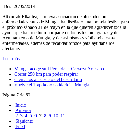
Deia 26/05/2014
Altxorrak Elkartea, la nueva asociación de afectados por
enfermedades raras de Mungia ha diseñado una jornada festiva para
el próximo sábado 31 de mayo en la que quieren agradecer toda la
ayuda que han recibido por parte de todos los mungiarras y del
Ayuntamiento de Mungia, y dar asimismo visibilidad a estas
enfermedades, además de recaudar fondos para ayudar a los
afectados.
Leer más...
Mungia acoge su I Feria de la Cerveza Artesana
Correr 250 km para poder respirar
Cien años al servicio del baserritarra
Vuelve el 'Lapikoko solidario' a Mungia
Página 7 de 69
Inicio
Anterior
2
3
4
5
6
7
8
9
10
11
Siguiente
Final