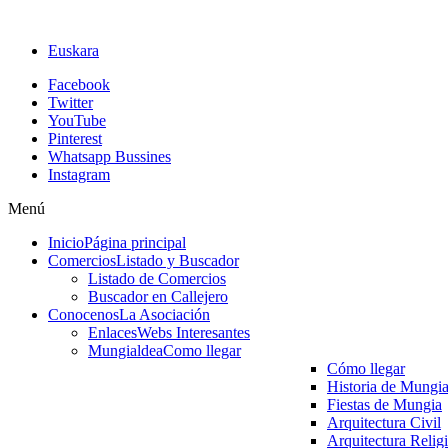
Euskara
Facebook
Twitter
YouTube
Pinterest
Whatsapp Bussines
Instagram
Menú
Inicio
Página principal
Comercios
Listado y Buscador
Listado de Comercios
Buscador en Callejero
Conocenos
La Asociación
Enlaces
Webs Interesantes
Mungialdea
Como llegar
Cómo llegar
Historia de Mungi
Fiestas de Mungia
Arquitectura Civil
Arquitectura Relig