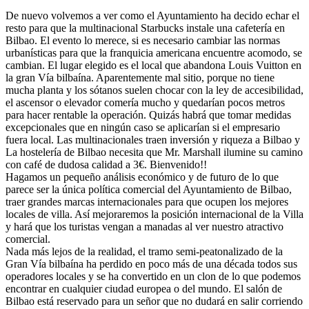
De nuevo volvemos a ver como el Ayuntamiento ha decido echar el
resto para que la multinacional Starbucks instale una cafetería en
Bilbao. El evento lo merece, si es necesario cambiar las normas
urbanísticas para que la franquicia americana encuentre acomodo, se
cambian. El lugar elegido es el local que abandona Louis Vuitton en
la gran Vía bilbaína. Aparentemente mal sitio, porque no tiene
mucha planta y los sótanos suelen chocar con la ley de accesibilidad,
el ascensor o elevador comería mucho y quedarían pocos metros
para hacer rentable la operación. Quizás habrá que tomar medidas
excepcionales que en ningún caso se aplicarían si el empresario
fuera local. Las multinacionales traen inversión y riqueza a Bilbao y
La hostelería de Bilbao necesita que Mr. Marshall ilumine su camino
con café de dudosa calidad a 3€. Bienvenido!!
Hagamos un pequeño análisis económico y de futuro de lo que
parece ser la única política comercial del Ayuntamiento de Bilbao,
traer grandes marcas internacionales para que ocupen los mejores
locales de villa. Así mejoraremos la posición internacional de la Villa
y hará que los turistas vengan a manadas al ver nuestro atractivo
comercial.
Nada más lejos de la realidad, el tramo semi-peatonalizado de la
Gran Vía bilbaína ha perdido en poco más de una década todos sus
operadores locales y se ha convertido en un clon de lo que podemos
encontrar en cualquier ciudad europea o del mundo. El salón de
Bilbao está reservado para un señor que no dudará en salir corriendo