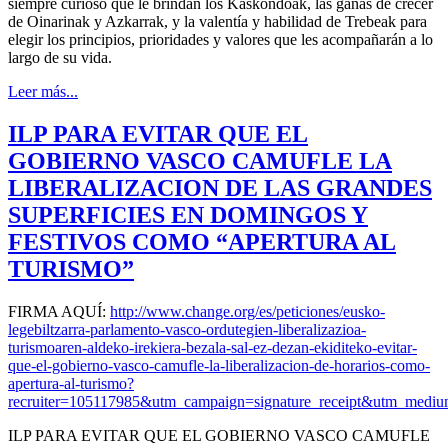
siempre curioso que le brindan los Kaskondoak, las ganas de crecer
de Oinarinak y Azkarrak, y la valentía y habilidad de Trebeak para
elegir los principios, prioridades y valores que les acompañarán a lo
largo de su vida.
Leer más...
ILP PARA EVITAR QUE EL
GOBIERNO VASCO CAMUFLE LA
LIBERALIZACION DE LAS GRANDES
SUPERFICIES EN DOMINGOS Y
FESTIVOS COMO “APERTURA AL
TURISMO”
FIRMA AQUÍ:
http://www.change.org/es/peticiones/eusko-
legebiltzarra-parlamento-vasco-ordutegien-liberalizazioa-
turismoaren-aldeko-irekiera-bezala-sal-ez-dezan-ekiditeko-evitar-
que-el-gobierno-vasco-camufle-la-liberalizacion-de-horarios-como-
apertura-al-turismo?
recruiter=105117985&utm_campaign=signature_receipt&utm_mediu
ILP PARA EVITAR QUE EL GOBIERNO VASCO CAMUFLE