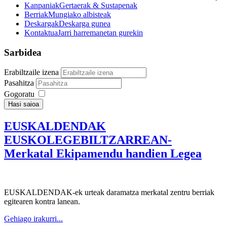
Kanpaniak
Gertaerak & Sustapenak
Berriak
Mungiako albisteak
Deskargak
Deskarga gunea
Kontaktua
Jarri harremanetan gurekin
Sarbidea
Erabiltzaile izena
Pasahitza
Gogoratu
Hasi saioa
EUSKALDENDAK
EUSKOLEGEBILTZARREAN-
Merkatal Ekipamendu handien Legea
EUSKALDENDAK-ek urteak daramatza merkatal zentru berriak
egitearen kontra lanean.
Gehiago irakurri...