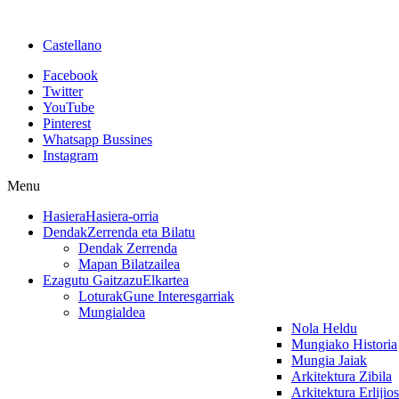
Castellano
Facebook
Twitter
YouTube
Pinterest
Whatsapp Bussines
Instagram
Menu
Hasiera
Hasiera-orria
Dendak
Zerrenda eta Bilatu
Dendak Zerrenda
Mapan Bilatzailea
Ezagutu Gaitzazu
Elkartea
Loturak
Gune Interesgarriak
Mungialdea
Nola Heldu
Mungiako Historia
Mungia Jaiak
Arkitektura Zibila
Arkitektura Erlijio