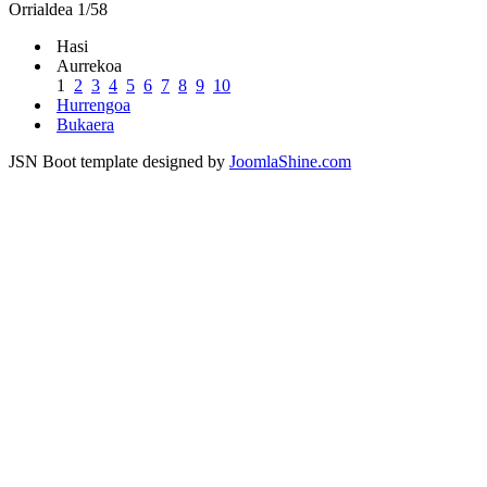
Orrialdea 1/58
Hasi
Aurrekoa
1
2
3
4
5
6
7
8
9
10
Hurrengoa
Bukaera
JSN Boot template designed by
JoomlaShine.com