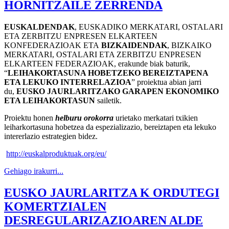
HORNITZAILE ZERRENDA
EUSKALDENDAK
, EUSKADIKO MERKATARI, OSTALARI
ETA ZERBITZU ENPRESEN ELKARTEEN
KONFEDERAZIOAK ETA
BIZKAIDENDAK
, BIZKAIKO
MERKATARI, OSTALARI ETA ZERBITZU ENPRESEN
ELKARTEEN FEDERAZIOAK, erakunde biak baturik,
“
LEIHAKORTASUNA HOBETZEKO BEREIZTAPENA
ETA LEKUKO INTERRELAZIOA
” proiektua abian jarri
du,
EUSKO JAURLARITZAKO GARAPEN EKONOMIKO
ETA LEIHAKORTASUN
sailetik.
Proiektu honen
helburu orokorra
urietako merkatari txikien
leiharkortasuna hobetzea da espezializazio, bereiztapen eta lekuko
intererlazio estrategien bidez.
http://euskalproduktuak.org/
eu/
Gehiago irakurri...
EUSKO JAURLARITZA K ORDUTEGI
KOMERTZIALEN
DESREGULARIZAZIOAREN ALDE