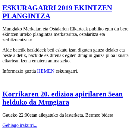
ESKURAGARRI 2019 EKINTZEN
PLANGINTZA
Mungiako Merkatari eta Ostalarien Elkarteak publiko egin du bere
ekintzen urteko plangintza merkataritza, ostalaritza eta
zerbitzuentzako.
Alde batetik bazkideek beti eskatu izan diguten gauza delako eta
beste aldetik, bazkide ez direnak egiten ditugun gauza piloa ikusita
elkartean izena ematera animatzeko.
Informazio guztia
HEMEN
eskuragarri.
Korrikaren 20. edizioa apirilaren 5ean
helduko da Mungiara
Gaueko 22:00etan ailegatuko da lasterketa, Bermeo bidera
Gehiago irakurri...