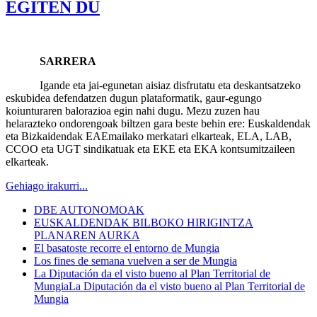
EGITEN DU
SARRERA
Igande eta jai-egunetan aisiaz disfrutatu eta deskantsatzeko
eskubidea defendatzen dugun plataformatik, gaur-egungo
koiunturaren balorazioa egin nahi dugu. Mezu zuzen hau
helarazteko ondorengoak biltzen gara beste behin ere: Euskaldendak
eta Bizkaidendak EAEmailako merkatari elkarteak, ELA, LAB,
CCOO eta UGT sindikatuak eta EKE eta EKA kontsumitzaileen
elkarteak.
Gehiago irakurri...
DBE AUTONOMOAK
EUSKALDENDAK BILBOKO HIRIGINTZA
PLANAREN AURKA
El basatoste recorre el entorno de Mungia
Los fines de semana vuelven a ser de Mungia
La Diputación da el visto bueno al Plan Territorial de
MungiaLa Diputación da el visto bueno al Plan Territorial de
Mungia