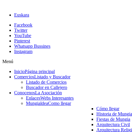
Euskara
Facebook
Twitter
YouTube
Pinterest
Whatsapp Bussines
Instagram
Menú
Inicio
Página principal
Comercios
Listado y Buscador
Listado de Comercios
Buscador en Callejero
Conocenos
La Asociación
Enlaces
Webs Interesantes
Mungialdea
Como llegar
Cómo llegar
Historia de Mungi
Fiestas de Mungia
Arquitectura Civil
Arquitectura Relig