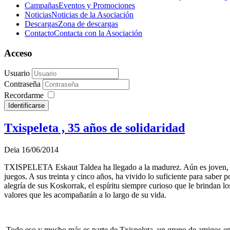
Campañas
Eventos y Promociones
Noticias
Noticias de la Asociación
Descargas
Zona de descargas
Contacto
Contacta con la Asociación
Acceso
Usuario
Contraseña
Recordarme
Identificarse
Txispeleta , 35 años de solidaridad
Deia 16/06/2014
TXISPELETA Eskaut Taldea ha llegado a la madurez. Aún es joven, pero 
juegos. A sus treinta y cinco años, ha vivido lo suficiente para saber 
alegría de sus Koskorrak, el espíritu siempre curioso que le brindan l
valores que les acompañarán a lo largo de su vida.
Todo eso y mucho más es parte de Txispeleta, un grupo de amigos en e