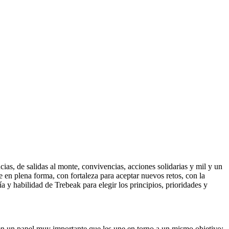
as, de salidas al monte, convivencias, acciones solidarias y mil y un
ue en plena forma, con fortaleza para aceptar nuevos retos, con la
a y habilidad de Trebeak para elegir los principios, prioridades y
nen un papel muy importante que les une en torno a un mismo objetivo: