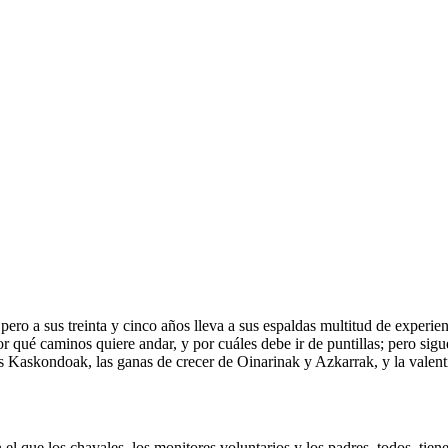
a sus treinta y cinco años lleva a sus espaldas multitud de experienci
por qué caminos quiere andar, y por cuáles debe ir de puntillas; pero sig
os Kaskondoak, las ganas de crecer de Oinarinak y Azkarrak, y la valentí
l que los chavales, los monitores voluntarios y los padres, todos, tie