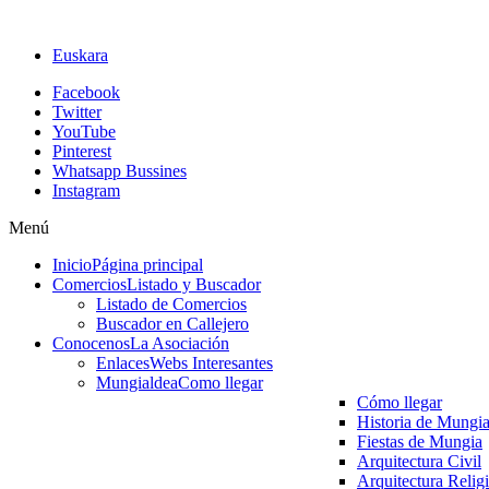
Euskara
Facebook
Twitter
YouTube
Pinterest
Whatsapp Bussines
Instagram
Menú
Inicio
Página principal
Comercios
Listado y Buscador
Listado de Comercios
Buscador en Callejero
Conocenos
La Asociación
Enlaces
Webs Interesantes
Mungialdea
Como llegar
Cómo llegar
Historia de Mungi
Fiestas de Mungia
Arquitectura Civil
Arquitectura Relig