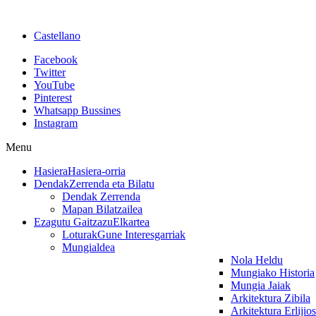
Castellano
Facebook
Twitter
YouTube
Pinterest
Whatsapp Bussines
Instagram
Menu
Hasiera
Hasiera-orria
Dendak
Zerrenda eta Bilatu
Dendak Zerrenda
Mapan Bilatzailea
Ezagutu Gaitzazu
Elkartea
Loturak
Gune Interesgarriak
Mungialdea
Nola Heldu
Mungiako Historia
Mungia Jaiak
Arkitektura Zibila
Arkitektura Erlijio