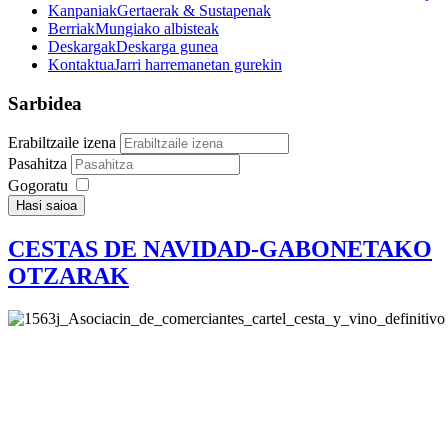
Kanpaniak
Gertaerak & Sustapenak
Berriak
Mungiako albisteak
Deskargak
Deskarga gunea
Kontaktua
Jarri harremanetan gurekin
Sarbidea
Erabiltzaile izena
Pasahitza
Gogoratu
Hasi saioa
CESTAS DE NAVIDAD-GABONETAKO
OTZARAK