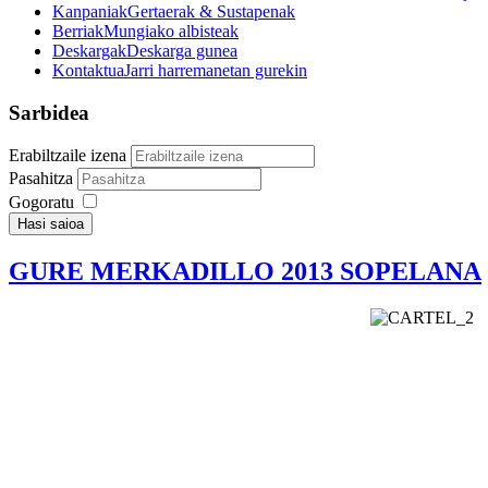
Kanpaniak
Gertaerak & Sustapenak
Berriak
Mungiako albisteak
Deskargak
Deskarga gunea
Kontaktua
Jarri harremanetan gurekin
Sarbidea
Erabiltzaile izena
Pasahitza
Gogoratu
Hasi saioa
GURE MERKADILLO 2013 SOPELANA