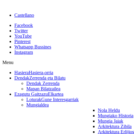
Castellano
Facebook
Twitter
YouTube
Pinterest
Whatsapp Bussines
Instagram
Menu
Hasiera
Hasiera-orria
Dendak
Zerrenda eta Bilatu
Dendak Zerrenda
Mapan Bilatzailea
Ezagutu Gaitzazu
Elkartea
Loturak
Gune Interesgarriak
Mungialdea
Nola Heldu
Mungiako Historia
Mungia Jaiak
Arkitektura Zibila
Arkitektura Erlijio