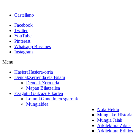
Castellano
Facebook
Twitter
YouTube
Pinterest
Whatsapp Bussines
Instagram
Menu
Hasiera
Hasiera-orria
Dendak
Zerrenda eta Bilatu
Dendak Zerrenda
Mapan Bilatzailea
Ezagutu Gaitzazu
Elkartea
Loturak
Gune Interesgarriak
Mungialdea
Nola Heldu
Mungiako Historia
Mungia Jaiak
Arkitektura Zibila
Arkitektura Erlijio