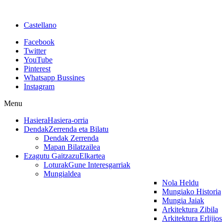
Castellano
Facebook
Twitter
YouTube
Pinterest
Whatsapp Bussines
Instagram
Menu
Hasiera
Hasiera-orria
Dendak
Zerrenda eta Bilatu
Dendak Zerrenda
Mapan Bilatzailea
Ezagutu Gaitzazu
Elkartea
Loturak
Gune Interesgarriak
Mungialdea
Nola Heldu
Mungiako Historia
Mungia Jaiak
Arkitektura Zibila
Arkitektura Erlijio