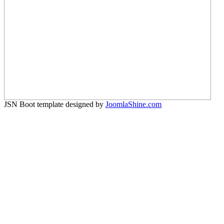
JSN Boot template designed by
JoomlaShine.com