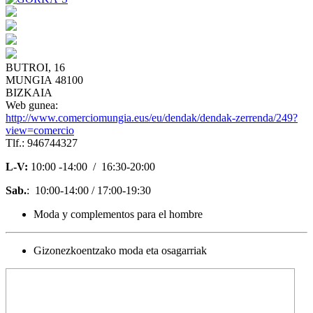
BUTROI, 16
MUNGIA 48100
BIZKAIA
Web gunea:
http://www.comerciomungia.eus/eu/dendak/dendak-zerrenda/249?
view=comercio
Tlf.: 946744327
L-V:
10:00 -14:00 / 16:30-20:00
Sab.
: 10:00-14:00 / 17:00-19:30
Moda y complementos para el hombre
Gizonezkoentzako moda eta osagarriak