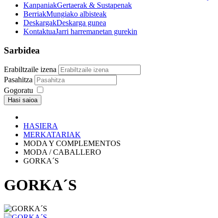
Kanpaniak
Gertaerak & Sustapenak
Berriak
Mungiako albisteak
Deskargak
Deskarga gunea
Kontaktua
Jarri harremanetan gurekin
Sarbidea
Erabiltzaile izena
Pasahitza
Gogoratu
Hasi saioa
HASIERA
MERKATARIAK
MODA Y COMPLEMENTOS
MODA / CABALLERO
GORKA´S
GORKA´S