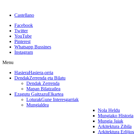
Castellano
Facebook
Twitter
YouTube
Pinterest
Whatsapp Bussines
Instagram
Menu
Hasiera
Hasiera-orria
Dendak
Zerrenda eta Bilatu
Dendak Zerrenda
Mapan Bilatzailea
Ezagutu Gaitzazu
Elkartea
Loturak
Gune Interesgarriak
Mungialdea
Nola Heldu
Mungiako Historia
Mungia Jaiak
Arkitektura Zibila
Arkitektura Erlijio