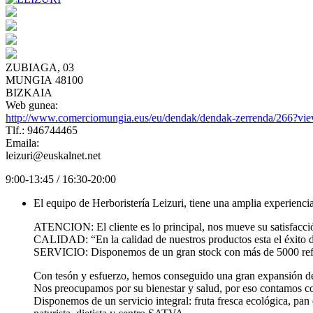
ZUBIAGA, 03
MUNGIA 48100
BIZKAIA
Web gunea:
http://www.comerciomungia.eus/eu/dendak/dendak-zerrenda/266?vi
Tlf.: 946744465
Emaila:
leizuri@euskalnet.net
9:00-13:45 / 16:30-20:00
El equipo de Herboristería Leizuri, tiene una amplia experienci
ATENCION: El cliente es lo principal, nos mueve su satisfacció
CALIDAD: “En la calidad de nuestros productos esta el éxito d
SERVICIO: Disponemos de un gran stock con más de 5000 refere
Con tesón y esfuerzo, hemos conseguido una gran expansión de
Nos preocupamos por su bienestar y salud, por eso contamos con
Disponemos de un servicio integral: fruta fresca ecológica, pan