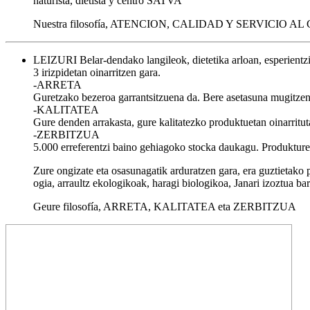
naturista, dietista y centro SATVA
Nuestra filosofía, ATENCION, CALIDAD Y SERVICIO AL
LEIZURI Belar-dendako langileok, dietetika arloan, esperientzi
3 irizpidetan oinarritzen gara.
-ARRETA
Guretzako bezeroa garrantsitzuena da. Bere asetasuna mugitzen g
-KALITATEA
Gure denden arrakasta, gure kalitatezko produktuetan oinarritut
-ZERBITZUA
5.000 erreferentzi baino gehiagoko stocka daukagu. Produkturen
Zure ongizate eta osasunagatik arduratzen gara, era guztietako 
ogia, arraultz ekologikoak, haragi biologikoa, Janari izoztua b
Geure filosofía, ARRETA, KALITATEA eta ZERBITZUA