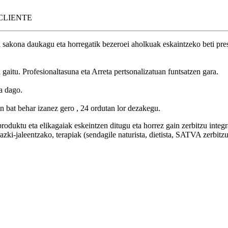
 CLIENTE
 sakona daukagu eta horregatik bezeroei aholkuak eskaintzeko beti pre
aitu. Profesionaltasuna eta Arreta pertsonalizatuan funtsatzen gara.
a dago.
 bat behar izanez gero , 24 ordutan lor dezakegu.
produktu eta elikagaiak eskeintzen ditugu eta horrez gain zerbitzu integ
arazki-jaleentzako, terapiak (sendagile naturista, dietista, SATVA zerbi