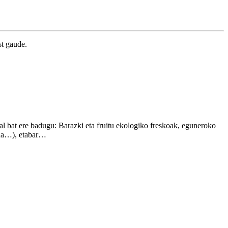
st gaude.
ral bat ere badugu: Barazki eta fruitu ekologiko freskoak, eguneroko
tzua…), etabar…