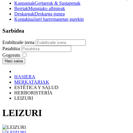
Kanpaniak
Gertaerak & Sustapenak
Berriak
Mungiako albisteak
Deskargak
Deskarga gunea
Kontaktua
Jarri harremanetan gurekin
Sarbidea
Erabiltzaile izena
Pasahitza
Gogoratu
Hasi saioa
HASIERA
MERKATARIAK
ESTÉTICA Y SALUD
HERBORISTERÍA
LEIZURI
LEIZURI