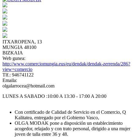
ITXAROPENA, 13
MUNGIA 48100
BIZKAIA
Web gunea:
http://www.comerciomungia.eus/eu/dendak/dendak-zerrenda/286?
view=comercio
Tlf.: 946741122
Emaila:
olgalarrocea@hotmail.com
LUNES A SABADO :10:00 A 13:30 - 17:00 A 20:00
Con certificado de Calidad de Servicio en el Comercio, Q
Kalitatea, entregado por el Gobierno Vasco,
OLGA MODAK pone a disposición un establecimiento
acogedor, relajado y con trato personal, dirigido a una mujer
joven de talla entre 36 y 48.