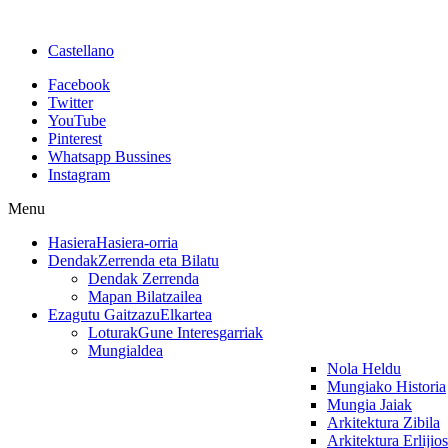
Castellano
Facebook
Twitter
YouTube
Pinterest
Whatsapp Bussines
Instagram
Menu
Hasiera
Hasiera-orria
Dendak
Zerrenda eta Bilatu
Dendak Zerrenda
Mapan Bilatzailea
Ezagutu Gaitzazu
Elkartea
Loturak
Gune Interesgarriak
Mungialdea
Nola Heldu
Mungiako Historia
Mungia Jaiak
Arkitektura Zibila
Arkitektura Erlijio