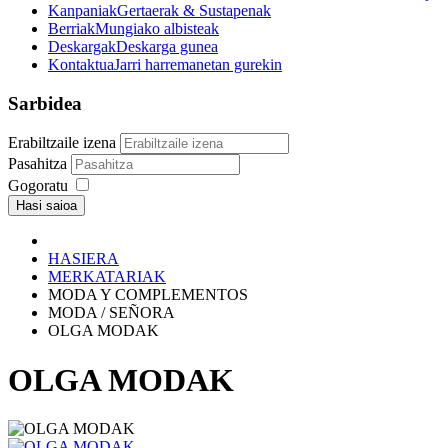
Kanpaniak
Gertaerak & Sustapenak
Berriak
Mungiako albisteak
Deskargak
Deskarga gunea
Kontaktua
Jarri harremanetan gurekin
Sarbidea
Erabiltzaile izena
Pasahitza
Gogoratu
Hasi saioa
HASIERA
MERKATARIAK
MODA Y COMPLEMENTOS
MODA / SEÑORA
OLGA MODAK
OLGA MODAK