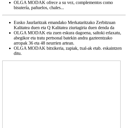
OLGA MODAK ofrece a su vez, complementos como
bisutería, pañuelos, chales...
Eusko Jaurlaritzak emandako Merkataritzako Zerbitzuan
Kalitatea duen eta Q Kalitatea ziurtagiria duen denda da
OLGA MODAK eta zuen eskura dagoena, saltoki erlaxatu,
abegikor eta tratu pertsonal batekin andra gazteentzako
arropak 36 eta 48 neurrien artean.
OLGA MODAK bitxikeria, zapiak, txal-ak etab. eskaintzen
ditu.