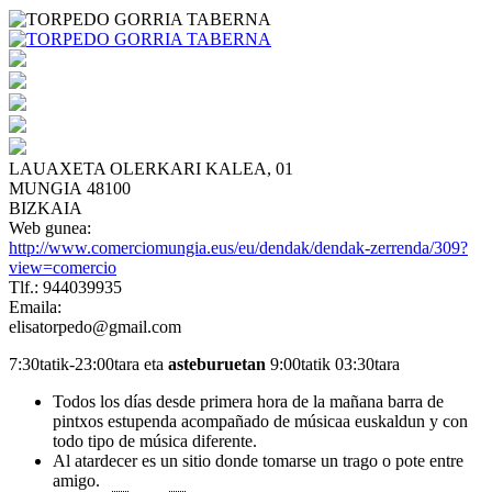
LAUAXETA OLERKARI KALEA, 01
MUNGIA 48100
BIZKAIA
Web gunea:
http://www.comerciomungia.eus/eu/dendak/dendak-zerrenda/309?
view=comercio
Tlf.: 944039935
Emaila:
elisatorpedo@gmail.com
7:30tatik-23:00tara eta
asteburuetan
9:00tatik 03:30tara
Todos los días desde primera hora de la mañana barra de
pintxos estupenda acompañado de músicaa euskaldun y con
todo tipo de música diferente.
Al atardecer es un sitio donde tomarse un trago o pote entre
amigo.