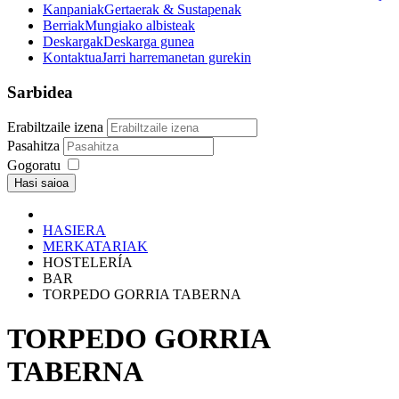
Kanpaniak
Gertaerak & Sustapenak
Berriak
Mungiako albisteak
Deskargak
Deskarga gunea
Kontaktua
Jarri harremanetan gurekin
Sarbidea
Erabiltzaile izena
Pasahitza
Gogoratu
Hasi saioa
HASIERA
MERKATARIAK
HOSTELERÍA
BAR
TORPEDO GORRIA TABERNA
TORPEDO GORRIA
TABERNA