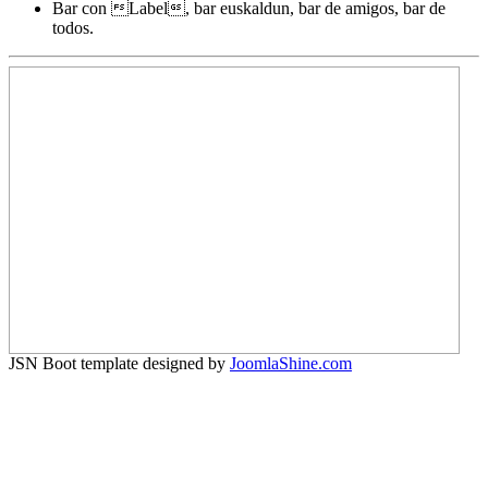
Bar con Label, bar euskaldun, bar de amigos, bar de
todos.
JSN Boot template designed by
JoomlaShine.com