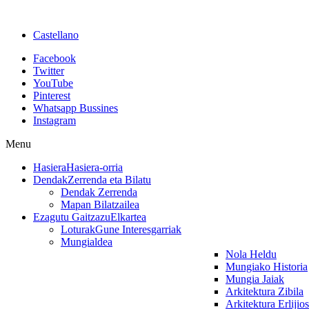
Castellano
Facebook
Twitter
YouTube
Pinterest
Whatsapp Bussines
Instagram
Menu
Hasiera
Hasiera-orria
Dendak
Zerrenda eta Bilatu
Dendak Zerrenda
Mapan Bilatzailea
Ezagutu Gaitzazu
Elkartea
Loturak
Gune Interesgarriak
Mungialdea
Nola Heldu
Mungiako Historia
Mungia Jaiak
Arkitektura Zibila
Arkitektura Erlijio