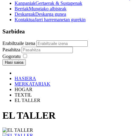
Kanpaniak
Gertaerak & Sustapenak
Berriak
Mungiako albisteak
Deskargak
Deskarga gunea
Kontaktua
Jarri harremanetan gurekin
Sarbidea
Erabiltzaile izena
Pasahitza
Gogoratu
Hasi saioa
HASIERA
MERKATARIAK
HOGAR
TEXTIL
EL TALLER
EL TALLER