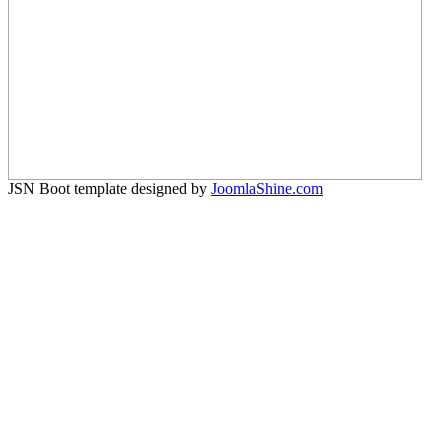
JSN Boot template designed by
JoomlaShine.com