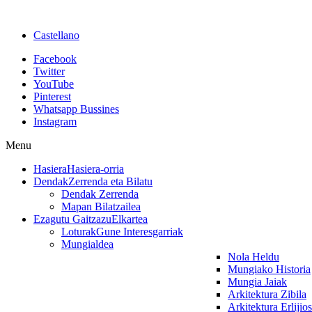
Castellano
Facebook
Twitter
YouTube
Pinterest
Whatsapp Bussines
Instagram
Menu
Hasiera
Hasiera-orria
Dendak
Zerrenda eta Bilatu
Dendak Zerrenda
Mapan Bilatzailea
Ezagutu Gaitzazu
Elkartea
Loturak
Gune Interesgarriak
Mungialdea
Nola Heldu
Mungiako Historia
Mungia Jaiak
Arkitektura Zibila
Arkitektura Erlijio