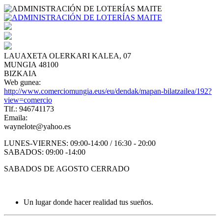
LAUAXETA OLERKARI KALEA, 07
MUNGIA 48100
BIZKAIA
Web gunea:
http://www.comerciomungia.eus/eu/dendak/mapan-bilatzailea/192?
view=comercio
Tlf.: 946741173
Emaila:
waynelote@yahoo.es
LUNES-VIERNES: 09:00-14:00 / 16:30 - 20:00
SABADOS: 09:00 -14:00
SABADOS DE AGOSTO CERRADO
Un lugar donde hacer realidad tus sueños.