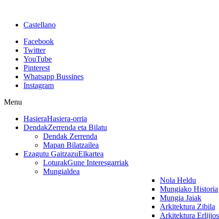
Castellano
Facebook
Twitter
YouTube
Pinterest
Whatsapp Bussines
Instagram
Menu
Hasiera
Hasiera-orria
Dendak
Zerrenda eta Bilatu
Dendak Zerrenda
Mapan Bilatzailea
Ezagutu Gaitzazu
Elkartea
Loturak
Gune Interesgarriak
Mungialdea
Nola Heldu
Mungiako Historia
Mungia Jaiak
Arkitektura Zibila
Arkitektura Erlijio