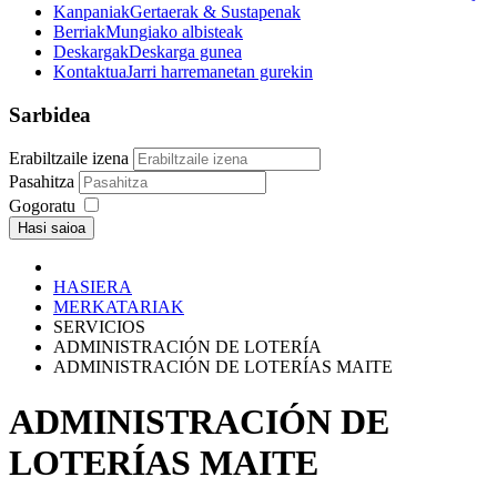
Kanpaniak
Gertaerak & Sustapenak
Berriak
Mungiako albisteak
Deskargak
Deskarga gunea
Kontaktua
Jarri harremanetan gurekin
Sarbidea
Erabiltzaile izena
Pasahitza
Gogoratu
Hasi saioa
HASIERA
MERKATARIAK
SERVICIOS
ADMINISTRACIÓN DE LOTERÍA
ADMINISTRACIÓN DE LOTERÍAS MAITE
ADMINISTRACIÓN DE
LOTERÍAS MAITE