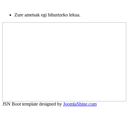
Zure ametsak egi bihurtzeko lekua.
JSN Boot template designed by
JoomlaShine.com