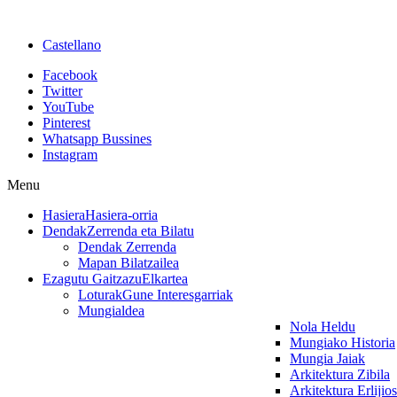
Castellano
Facebook
Twitter
YouTube
Pinterest
Whatsapp Bussines
Instagram
Menu
Hasiera
Hasiera-orria
Dendak
Zerrenda eta Bilatu
Dendak Zerrenda
Mapan Bilatzailea
Ezagutu Gaitzazu
Elkartea
Loturak
Gune Interesgarriak
Mungialdea
Nola Heldu
Mungiako Historia
Mungia Jaiak
Arkitektura Zibila
Arkitektura Erlijio