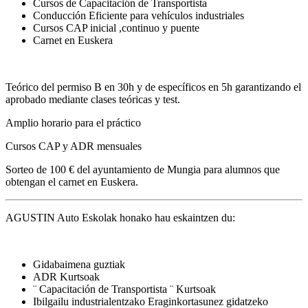
Cursos de Capacitación de Transportista
Conducción Eficiente para vehículos industriales
Cursos CAP inicial ,continuo y puente
Carnet en Euskera
Teórico del permiso B en 30h y de específicos en 5h garantizando el
aprobado mediante clases teóricas y test.
Amplio horario para el práctico
Cursos CAP y ADR mensuales
Sorteo de 100 € del ayuntamiento de Mungia para alumnos que
obtengan el carnet en Euskera.
AGUSTIN Auto Eskolak honako hau eskaintzen du:
Gidabaimena guztiak
ADR Kurtsoak
¨ Capacitación de Transportista ¨ Kurtsoak
Ibilgailu industrialentzako Eraginkortasunez gidatzeko