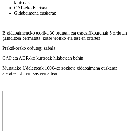
kurtsoak
CAP-eko Kurtsoak
Gidabaimena euskeraz
B gidabaimeneko teorika 30 ordutan eta espezifikoarenak 5 ordutan
gainditzea bermatuta, klase teoirko eta test-en bitartez
Praktikorako ordutegi zabala
CAP eta ADR-ko kurtsoak hilabetean behin
Mungiako Udaletxeak 100€-ko zozketa gidabaimena euskaraz
ateratzen duten ikasleen artean