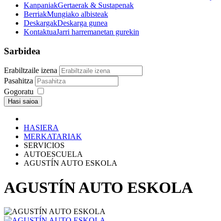
Kanpaniak
Gertaerak & Sustapenak
Berriak
Mungiako albisteak
Deskargak
Deskarga gunea
Kontaktua
Jarri harremanetan gurekin
Sarbidea
Erabiltzaile izena
Pasahitza
Gogoratu
Hasi saioa
HASIERA
MERKATARIAK
SERVICIOS
AUTOESCUELA
AGUSTÍN AUTO ESKOLA
AGUSTÍN AUTO ESKOLA