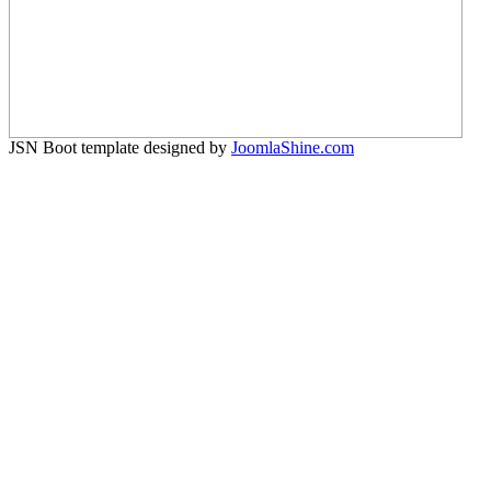
JSN Boot template designed by
JoomlaShine.com