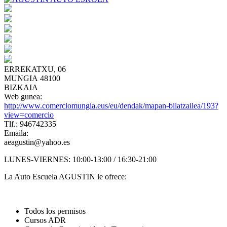
ERREKATXU, 06
MUNGIA 48100
BIZKAIA
Web gunea:
http://www.comerciomungia.eus/eu/dendak/mapan-bilatzailea/193?
view=comercio
Tlf.: 946742335
Emaila:
aeagustin@yahoo.es
LUNES-VIERNES: 10:00-13:00 / 16:30-21:00
La Auto Escuela AGUSTIN le ofrece:
Todos los permisos
Cursos ADR