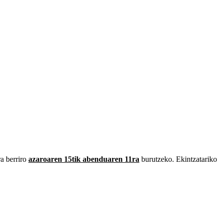
ra berriro
azaroaren 15tik abenduaren 11ra
burutzeko. Ekintzata