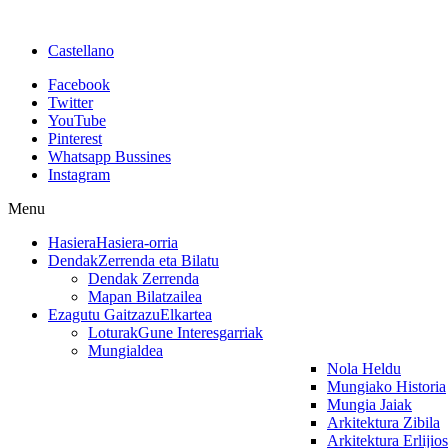
Castellano
Facebook
Twitter
YouTube
Pinterest
Whatsapp Bussines
Instagram
Menu
Hasiera
Hasiera-orria
Dendak
Zerrenda eta Bilatu
Dendak Zerrenda
Mapan Bilatzailea
Ezagutu Gaitzazu
Elkartea
Loturak
Gune Interesgarriak
Mungialdea
Nola Heldu
Mungiako Historia
Mungia Jaiak
Arkitektura Zibila
Arkitektura Erlijio