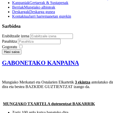
Kanpaniak
Gertaerak & Sustapenak
Berriak
Mungiako albisteak
Deskargak
Deskarga gunea
Kontaktua
Jarri harremanetan gurekin
Sarbidea
Erabiltzaile izena
Pasahitza
Gogoratu
Hasi saioa
GABONETAKO KANPAINA
Mungiako Merkatari eta Ostalarien Elkartetik
3 ekintza
antolatuko di
dira eta bestea BAZKIDE GUZTIENTZAT izango da.
MUNGIAKO TXARTELA dutenentzat BAKARRIK
Zoriz 100 ardo kutxa banatuko dira.