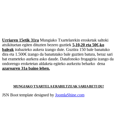
Urriaren 15etik 31ra
Mungiako Txartelarekin erosketak saltoki
atxikituetan egiten dituzten bezero guztiek
5,10,20 eta 50€-ko
baleak
irabazteko aukera izango dute. Guztira 150 bale banatuko
dira eta 1.500€ izango da banatutako bale guztien batura, beraz sari
bat erameteko aurkera asko daude. Datafonoko frogagiria izango da
ondorengo eroketetan aldaketa egiteko aurkeztu beharko dena
azaroaren 31a baino lehen.
MUNGIAKO TXARTELA ERABILTZEAK SARIA BETI DU!
JSN Boot template designed by
JoomlaShine.com