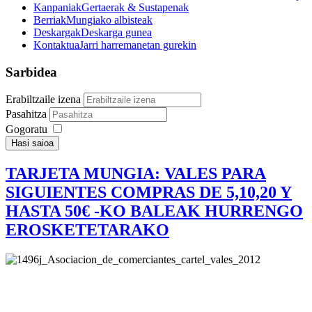
Kanpaniak
Gertaerak & Sustapenak
Berriak
Mungiako albisteak
Deskargak
Deskarga gunea
Kontaktua
Jarri harremanetan gurekin
Sarbidea
Erabiltzaile izena
Pasahitza
Gogoratu
Hasi saioa
TARJETA MUNGIA: VALES PARA
SIGUIENTES COMPRAS DE 5,10,20 Y
HASTA 50€ -KO BALEAK HURRENGO
EROSKETETARAKO