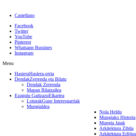
Castellano
Facebook
Twitter
YouTube
Pinterest
Whatsapp Bussines
Instagram
Menu
Hasiera
Hasiera-orria
Dendak
Zerrenda eta Bilatu
Dendak Zerrenda
Mapan Bilatzailea
Ezagutu Gaitzazu
Elkartea
Loturak
Gune Interesgarriak
Mungialdea
Nola Heldu
Mungiako Historia
Mungia Jaiak
Arkitektura Zibila
Arkitektura Erlijio