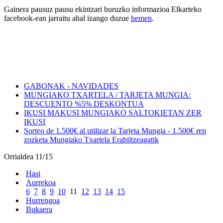
Gainera pausuz pausu ekintzari buruzko informazioa Elkarteko
facebook-ean jarraitu ahal izango duzue
hemen
.
GABONAK - NAVIDADES
MUNGIAKO TXARTELA / TARJETA MUNGIA:
DESCUENTO %5% DESKONTUA
IKUSI MAKUSI MUNGIAKO SALTOKIETAN ZER
IKUSI
Sorteo de 1.500€ al utilizar la Tarjeta Mungia - 1.500€ ren
zozketa Mungiako Txartela Erabiltzeagatik
Orrialdea 11/15
Hasi
Aurrekoa
6
7
8
9
10
11
12
13
14
15
Hurrengoa
Bukaera