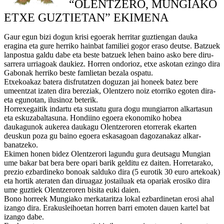
“OLENTZERO, MUNGIAKO
ETXE GUZTIETAN” EKIMENA
Gaur egun bizi dogun krisi egoerak herritar guztiengan dauka
eragina eta gure herriko hainbat familiei gogor eraso deutse. Batzuek
lanpostua galdu dabe eta beste batzuek lehen baino asko bere diru-
sarrera urriagoak daukiez. Horren ondorioz, etxe askotan ezingo dira
Gabonak herriko beste famlietan bezala ospatu.
Etxekoakaz batera disfrutatzen doguzan jai honeek batez bere
umeentzat izaten dira bereziak, Olentzero noiz etorriko egoten dira-
eta egunotan, ilusinoz beterik.
Horrexegaitik indartu eta sustatu gura dogu mungiarron alkartasun
eta eskuzabaltasuna. Hondiino egoera ekonomiko hobea
daukagunok aukerea daukagu Olentzeroren etorrerak ekarten
deuskun poza gu baino egoera eskasagoan dagozanakaz alkar-
banatzeko.
Ekimen honen bidez Olentzerori lagundu gura deutsagu Mungian
ume bakar bat bera bere opari barik gelditu ez daiten. Horretarako,
prezio ezbardineko bonoak salduko dira (5 eurotik 30 euro artekoak)
eta hortik ateraten dan diruagaz jostailuak eta opariak erosiko dira
ume guztiek Olentzeroren bisita euki daien.
Bono horreek Mungiako merkataritza lokal ezbardinetan erosi ahal
izango dira. Erakusleihoetan horren barri emoten dauen kartel bat
izango dabe.