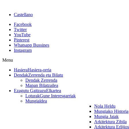
Castellano
Facebook
Twitter
YouTube
Pinterest
Whatsapp Bussines
Instagram
Menu
Hasiera
Hasiera-orria
Dendak
Zerrenda eta Bilatu
Dendak Zerrenda
Mapan Bilatzailea
Ezagutu Gaitzazu
Elkartea
Loturak
Gune Interesgarriak
Mungialdea
Nola Heldu
Mungiako Historia
Mungia Jaiak
Arkitektura Zibila
Arkitektura Erlijio