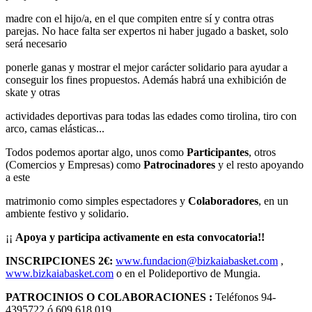
madre con el hijo/a, en el que compiten entre sí y contra otras
parejas. No hace falta ser expertos ni haber jugado a basket, solo
será necesario
ponerle ganas y mostrar el mejor carácter solidario para ayudar a
conseguir los fines propuestos. Además habrá una exhibición de
skate y otras
actividades deportivas para todas las edades como tirolina, tiro con
arco, camas elásticas...
Todos podemos aportar algo, unos como
Participantes
, otros
(Comercios y Empresas) como
Patrocinadores
y el resto apoyando
a este
matrimonio como simples espectadores y
Colaboradores
, en un
ambiente festivo y solidario.
¡¡
Apoya y participa activamente en esta convocatoria!!
INSCRIPCIONES 2€:
www.fundacion@bizkaiabasket.com
,
www.bizkaiabasket.com
o en el Polideportivo de Mungia.
PATROCINIOS O COLABORACIONES :
Teléfonos 94-
4395722 ó 609.618.019