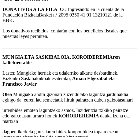
DONATIVOS A LA FILA -O-:
Ingresando en la cuenta de la
Fundación BizkaiaBasket nº 2095 0350 41 91 13210121 de la
BBK.
Los donativos recibidos, contarán con los beneficios fiscales que
nuestras leyes permiten.
_______________________________________________________
MUNGIA ETA SASKIBALOIA, KOROIDEREMIAren
kaltetuen alde
Laster, Mungiako herriak eta udalerriko alkarte desbardinek,
Bizkaiko Saskibaloikoak esaterako,
Amaia Elgezabal eta
Francisco Javier
Olea
Mungiako andra-gizonari zuzendutako laguntza-jardunaldia
egingo da, euren lau semeetatik hiruk pairatzen daben gaixotasunari
urtenbidea emoten laguntzeko asmoz. Inzidentzia txikiko pairatze
edo gaixotasun arraro honek
KOROIDEREMIA
dauka izena eta
martxan
dagoen ikerketa garestiaren bidez konponbidea topatu ezean,