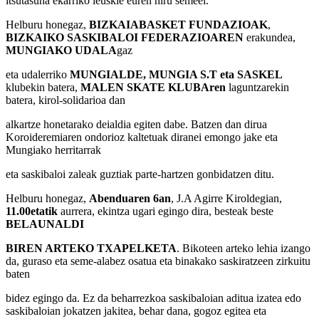
itsutasuna ekarriko leuskie euren hiru semeei.
Helburu honegaz,
BIZKAIABASKET FUNDAZIOAK
,
BIZKAIKO SASKIBALOI FEDERAZIOAREN
erakundea,
MUNGIAKO UDALA
gaz
eta udalerriko
MUNGIALDE, MUNGIA S.T eta SASKEL
klubekin batera,
MALEN SKATE KLUBAren
laguntzarekin
batera, kirol-solidarioa dan
alkartze honetarako deialdia egiten dabe. Batzen dan dirua
Koroideremiaren ondorioz kaltetuak diranei emongo jake eta
Mungiako herritarrak
eta saskibaloi zaleak guztiak parte-hartzen gonbidatzen ditu.
Helburu honegaz,
Abenduaren 6an
, J.A Agirre Kiroldegian,
11.00etatik
aurrera, ekintza ugari egingo dira, besteak beste
BELAUNALDI
BIREN ARTEKO TXAPELKETA
. Bikoteen arteko lehia izango
da, guraso eta seme-alabez osatua eta binakako saskiratzeen zirkuitu
baten
bidez egingo da. Ez da beharrezkoa saskibaloian aditua izatea edo
saskibaloian jokatzen jakitea, behar dana, gogoz egitea eta