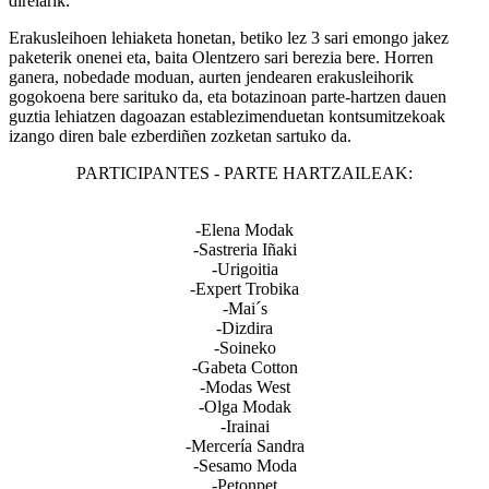
direlarik.
Erakusleihoen lehiaketa honetan, betiko lez 3 sari emongo jakez
paketerik onenei eta, baita Olentzero sari berezia bere. Horren
ganera, nobedade moduan, aurten jendearen erakusleihorik
gogokoena bere sarituko da, eta botazinoan parte-hartzen dauen
guztia lehiatzen dagoazan establezimenduetan kontsumitzekoak
izango diren bale ezberdiñen zozketan sartuko da.
PARTICIPANTES - PARTE HARTZAILEAK:
-Elena Modak
-Sastreria Iñaki
-Urigoitia
-Expert Trobika
-Mai´s
-Dizdira
-Soineko
-Gabeta Cotton
-Modas West
-Olga Modak
-Irainai
-Mercería Sandra
-Sesamo Moda
-Petonpet