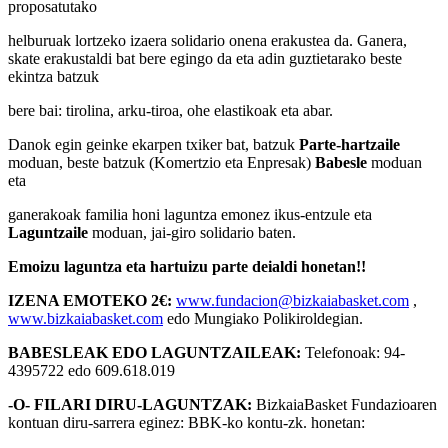
proposatutako
helburuak lortzeko izaera solidario onena erakustea da. Ganera,
skate erakustaldi bat bere egingo da eta adin guztietarako beste
ekintza batzuk
bere bai: tirolina, arku-tiroa, ohe elastikoak eta abar.
Danok egin geinke ekarpen txiker bat, batzuk
Parte-hartzaile
moduan, beste batzuk (Komertzio eta Enpresak)
Babesle
moduan
eta
ganerakoak familia honi laguntza emonez ikus-entzule eta
Laguntzaile
moduan, jai-giro solidario baten.
Emoizu laguntza eta hartuizu parte deialdi honetan!!
IZENA EMOTEKO 2€:
www.fundacion@bizkaiabasket.com
,
www.bizkaiabasket.com
edo Mungiako Polikiroldegian.
BABESLEAK EDO LAGUNTZAILEAK:
Telefonoak: 94-
4395722 edo 609.618.019
-O- FILARI DIRU-LAGUNTZAK:
BizkaiaBasket Fundazioaren
kontuan diru-sarrera eginez: BBK-ko kontu-zk. honetan: