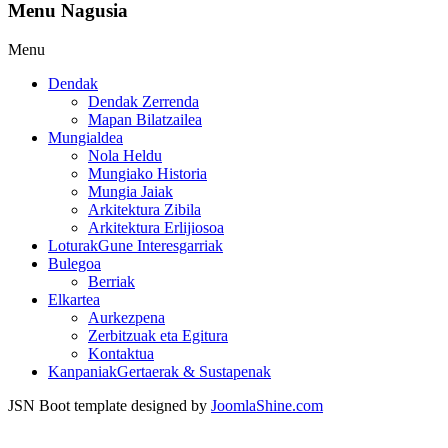
Menu Nagusia
Menu
Dendak
Dendak Zerrenda
Mapan Bilatzailea
Mungialdea
Nola Heldu
Mungiako Historia
Mungia Jaiak
Arkitektura Zibila
Arkitektura Erlijiosoa
Loturak
Gune Interesgarriak
Bulegoa
Berriak
Elkartea
Aurkezpena
Zerbitzuak eta Egitura
Kontaktua
Kanpaniak
Gertaerak & Sustapenak
JSN Boot template designed by
JoomlaShine.com