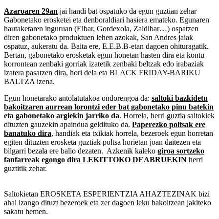
Azaroaren 29an
jai handi bat ospatuko da egun guztian zehar
Gabonetako erosketei eta denboraldiari hasiera emateko. Egunaren
hautaketaren inguruan (Eibar, Gordexola, Zaldibar…) ospatzen
diren gabonetako produktuen lehen azokak, San Andres jaiak
ospatuz, aukeratu da. Baita ere, E.E.B.B-etan dagoen ohituragatik.
Bertan, gabonetako erosketak egun honetan hasten dira eta kontu
korrontean zenbaki gorriak izatetik zenbaki beltzak edo irabaziak
izatera pasatzen dira, hori dela eta BLACK FRIDAY-BARIKU
BALTZA izena.
Egun honetarako antolatutakoa ondorengoa da:
saltoki bazkidetu
bakoitzaren aurrean lorontzi eder bat gabonetako pinu batekin
eta gabonetako argiekin jarriko da
. Horrela, herri guztia saltokiek
dituzten gauzekin apaindua geldituko da.
Paperezko poltsak ere
banatuko dira
, handiak eta txikiak horrela, bezeroek egun horretan
egiten dituzten erosketa guztiak poltsa horietan joan daitezen eta
bilgarri bezala ere balio dezaten. Azkenik kaleko
giroa sortzeko
fanfarreak egongo dira LEKITTOKO DEABRUEKIN
herri
guztitik zehar.
Saltokietan EROSKETA ESPERIENTZIA AHAZTEZINAK bizi
ahal izango dituzt bezeroek eta zer dagoen leku bakoitzean jakiteko
sakatu hemen.