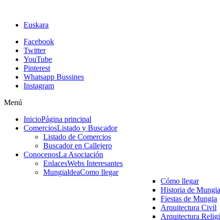
Euskara
Facebook
Twitter
YouTube
Pinterest
Whatsapp Bussines
Instagram
Menú
Inicio
Página principal
Comercios
Listado y Buscador
Listado de Comercios
Buscador en Callejero
Conocenos
La Asociación
Enlaces
Webs Interesantes
Mungialdea
Como llegar
Cómo llegar
Historia de Mungi
Fiestas de Mungia
Arquitectura Civil
Arquitectura Relig