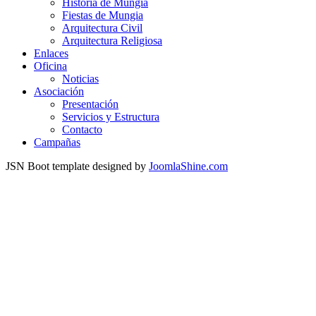
Historia de Mungia
Fiestas de Mungia
Arquitectura Civil
Arquitectura Religiosa
Enlaces
Oficina
Noticias
Asociación
Presentación
Servicios y Estructura
Contacto
Campañas
JSN Boot template designed by
JoomlaShine.com