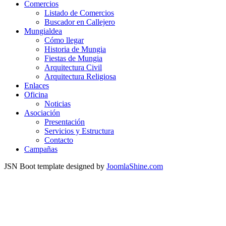
Comercios
Listado de Comercios
Buscador en Callejero
Mungialdea
Cómo llegar
Historia de Mungia
Fiestas de Mungia
Arquitectura Civil
Arquitectura Religiosa
Enlaces
Oficina
Noticias
Asociación
Presentación
Servicios y Estructura
Contacto
Campañas
JSN Boot template designed by
JoomlaShine.com