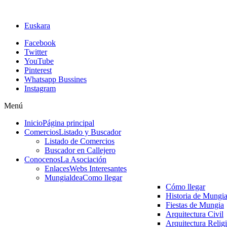
Euskara
Facebook
Twitter
YouTube
Pinterest
Whatsapp Bussines
Instagram
Menú
Inicio
Página principal
Comercios
Listado y Buscador
Listado de Comercios
Buscador en Callejero
Conocenos
La Asociación
Enlaces
Webs Interesantes
Mungialdea
Como llegar
Cómo llegar
Historia de Mungi
Fiestas de Mungia
Arquitectura Civil
Arquitectura Relig