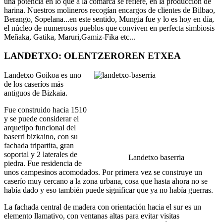
una potencia en lo que a la comarca se refiere, en la producción de
harina. Nuestros molineros recogían encargos de clientes de Bilbao,
Berango, Sopelana...en este sentido, Mungia fue y lo es hoy en día,
el núcleo de numerosos pueblos que conviven en perfecta simbiosis
Meñaka, Gatika, Maruri,Gamiz-Fika etc...
LANDETXO: OLENTZEROREN ETXEA
Landetxo Goikoa es uno
de los caseríos más
antiguos de Bizkaia.
Fue construido hacia 1510
y se puede considerar el
arquetipo funcional del
baserri bizkaino, con su
fachada tripartita, gran
soportal y 2 laterales de
Landetxo baserria
piedra. Fue residencia de
unos campesinos acomodados. Por primera vez se construye un
caserío muy cercano a la zona urbana, cosa que hasta ahora no se
había dado y eso también puede significar que ya no había guerras.
La fachada central de madera con orientación hacia el sur es un
elemento llamativo, con ventanas altas para evitar visitas