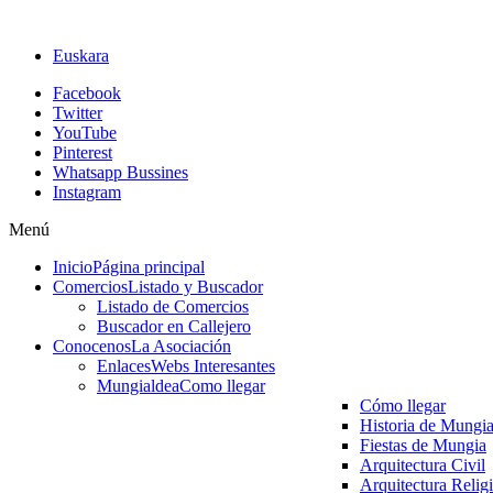
Euskara
Facebook
Twitter
YouTube
Pinterest
Whatsapp Bussines
Instagram
Menú
Inicio
Página principal
Comercios
Listado y Buscador
Listado de Comercios
Buscador en Callejero
Conocenos
La Asociación
Enlaces
Webs Interesantes
Mungialdea
Como llegar
Cómo llegar
Historia de Mungi
Fiestas de Mungia
Arquitectura Civil
Arquitectura Relig