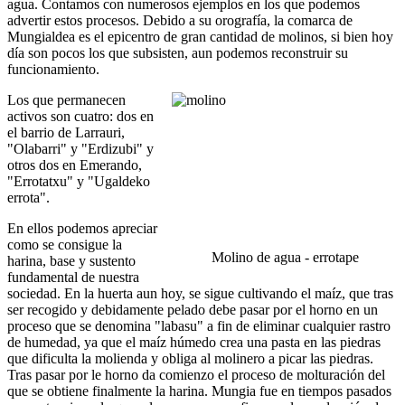
agua. Contamos con numerosos ejemplos en los que podemos
advertir estos procesos. Debido a su orografía, la comarca de
Mungialdea es el epicentro de gran cantidad de molinos, si bien hoy
día son pocos los que subsisten, aun podemos reconstruir su
funcionamiento.
Los que permanecen
activos son cuatro: dos en
el barrio de Larrauri,
"Olabarri" y "Erdizubi" y
otros dos en Emerando,
"Errotatxu" y "Ugaldeko
errota".
En ellos podemos apreciar
como se consigue la
Molino de agua - errotape
harina, base y sustento
fundamental de nuestra
sociedad. En la huerta aun hoy, se sigue cultivando el maíz, que tras
ser recogido y debidamente pelado debe pasar por el horno en un
proceso que se denomina "labasu" a fin de eliminar cualquier rastro
de humedad, ya que el maíz húmedo crea una pasta en las piedras
que dificulta la molienda y obliga al molinero a picar las piedras.
Tras pasar por le horno da comienzo el proceso de molturación del
que se obtiene finalmente la harina. Mungia fue en tiempos pasados