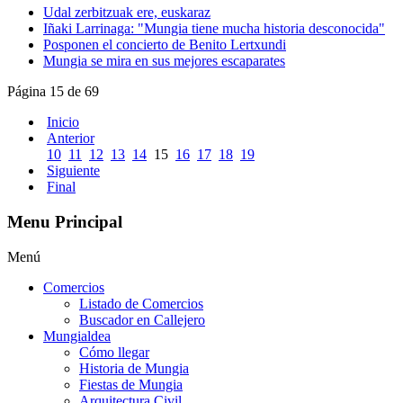
Udal zerbitzuak ere, euskaraz
Iñaki Larrinaga: "Mungia tiene mucha historia desconocida"
Posponen el concierto de Benito Lertxundi
Mungia se mira en sus mejores escaparates
Página 15 de 69
Inicio
Anterior
10
11
12
13
14
15
16
17
18
19
Siguiente
Final
Menu Principal
Menú
Comercios
Listado de Comercios
Buscador en Callejero
Mungialdea
Cómo llegar
Historia de Mungia
Fiestas de Mungia
Arquitectura Civil