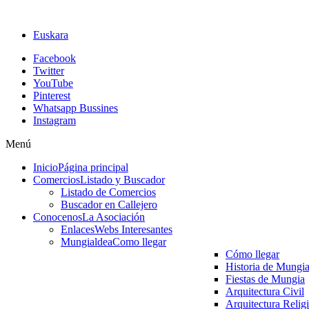
Euskara
Facebook
Twitter
YouTube
Pinterest
Whatsapp Bussines
Instagram
Menú
Inicio
Página principal
Comercios
Listado y Buscador
Listado de Comercios
Buscador en Callejero
Conocenos
La Asociación
Enlaces
Webs Interesantes
Mungialdea
Como llegar
Cómo llegar
Historia de Mungi
Fiestas de Mungia
Arquitectura Civil
Arquitectura Relig